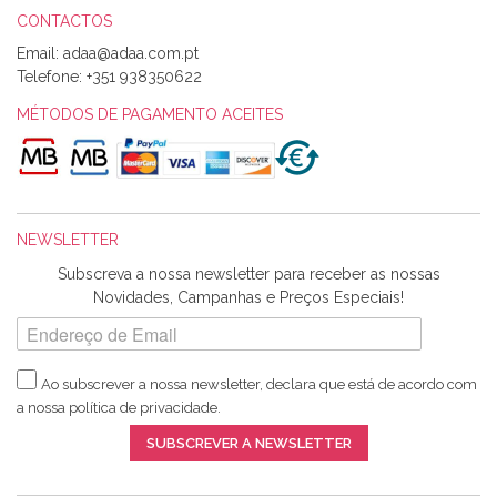
CONTACTOS
Email:
Alexandra Morais
Telefone:
+351 938350622
Olá boa Noite. Os meus tecidos chegaram hoje. Muito
obrigada pelo miminho que dá um jeitaço pras minhas linhas
MÉTODOS DE PAGAMENTO ACEITES
de bordar e não sei o que pões nos tecidos, mas que cheiram
maravilhosamente ... cheiram! :) Muito Obrigada.
NEWSLETTER
Ana Franco
Subscreva a nossa newsletter para receber as nossas
Harita a minha encomenda já chegou. :) Muito obrigada pela
Novidades, Campanhas e Preços Especiais!
rapidez no envio, pela qualidade dos materiais que me
enviaste e pela simpatia de sempre. :)
Ao subscrever a nossa newsletter, declara que está de acordo com
a nossa
política de privacidade
.
Catarina Amaro
SUBSCREVER A NEWSLETTER
5 estrelas. Gosto muito do serviço. A Harita Chotalal é muito
disponível e atenciosa. Os artigos chegam rápido.