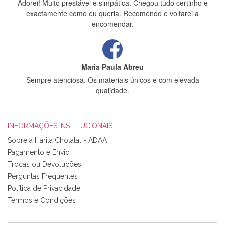
Adorei! Muito prestável e simpática. Chegou tudo certinho e
exactamente como eu queria. Recomendo e voltarei a
encomendar.
Maria Paula Abreu
Sempre atenciosa. Os materiais únicos e com elevada
qualidade.
INFORMAÇÕES INSTITUCIONAIS
Rosa Medeiros
Sobre a Harita Chotalal - ADAA
Tudo chegou em condições, pois os produtos vieram muito
Pagamento e Envio
bem acondicionados. Estou plenamente satisfeita com os
Trocas ou Devoluções
produtos adquiridos. Relativamente à bolsa, tem um tecido
Perguntas Frequentes
com um padrão e cores muito bonitas e a execução está
perfeitíssima. Futuramente penso voltar a comprar na vossa
Política de Privacidade
loja, têm excelentes artigos a um preço muito justo. A
Termos e Condições
expedição da encomenda foi muito rápida.