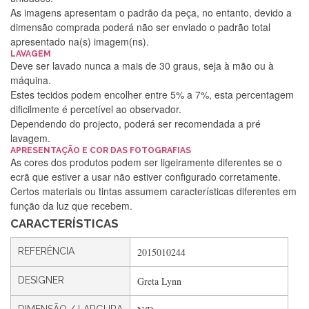
As imagens apresentam o padrão da peça, no entanto, devido a
dimensão comprada poderá não ser enviado o padrão total
apresentado na(s) imagem(ns).
LAVAGEM
Deve ser lavado nunca a mais de 30 graus, seja à mão ou à
máquina.
Estes tecidos podem encolher entre 5% a 7%, esta percentagem
dificilmente é percetível ao observador.
Dependendo do projecto, poderá ser recomendada a pré
lavagem.
Silvia Lopes
APRESENTAÇÃO E COR DAS FOTOGRAFIAS
As cores dos produtos podem ser ligeiramente diferentes se o
Encomenda direitinha. Rapidez e segurança. Volto a
ecrã que estiver a usar não estiver configurado corretamente.
encomendar.
Certos materiais ou tintas assumem características diferentes em
função da luz que recebem.
CARACTERÍSTICAS
Silvia André
REFERÊNCIA
2015010244
Gostei ,Serviço bastante rápido. recomendo
DESIGNER
Greta Lynn