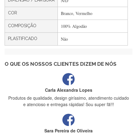
DIMENSÃO / LARGURA
N/D
Filipa Freire
Rápido, atendimento 5*. Hoje chegará a segunda encomenda
COR
Branco, Vermelho
feita de muitas certamente❤️
COMPOSIÇÃO
100% Algodão
PLASTIFICADO
Não
Maria Aldeano
Recebi a minha encomenda, rápida entrega e vinha muito
bem protegida para o transporte, muito obrigada , serviço 5
estrelas
O QUE OS NOSSOS CLIENTES DIZEM DE NÓS
Carla Alexandra Lopes
Produtos de qualidade, design giríssimo, atendimento cuidado
e atencioso e entregas rápidas! Sou super fã!!!
Sara Pereira de Oliveira