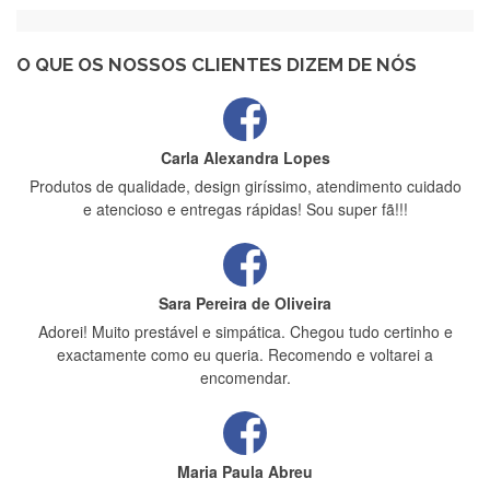
Recebi a minha encomenda, rápida entrega e vinha muito
bem protegida para o transporte, muito obrigada , serviço 5
estrelas
O QUE OS NOSSOS CLIENTES DIZEM DE NÓS
Carla Alexandra Lopes
Produtos de qualidade, design giríssimo, atendimento cuidado
e atencioso e entregas rápidas! Sou super fã!!!
Sara Pereira de Oliveira
Adorei! Muito prestável e simpática. Chegou tudo certinho e
exactamente como eu queria. Recomendo e voltarei a
encomendar.
Maria Paula Abreu