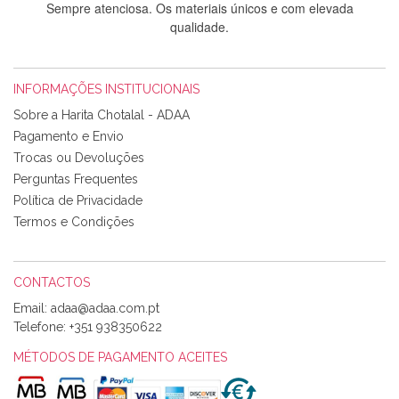
Sempre atenciosa. Os materiais únicos e com elevada
qualidade.
INFORMAÇÕES INSTITUCIONAIS
Rosa Medeiros
Sobre a Harita Chotalal - ADAA
Tudo chegou em condições, pois os produtos vieram muito
Pagamento e Envio
bem acondicionados. Estou plenamente satisfeita com os
Trocas ou Devoluções
produtos adquiridos. Relativamente à bolsa, tem um tecido
Perguntas Frequentes
com um padrão e cores muito bonitas e a execução está
perfeitíssima. Futuramente penso voltar a comprar na vossa
Política de Privacidade
loja, têm excelentes artigos a um preço muito justo. A
Termos e Condições
expedição da encomenda foi muito rápida.
CONTACTOS
Email:
Alexandra Morais
Telefone:
+351 938350622
Olá boa Noite. Os meus tecidos chegaram hoje. Muito
obrigada pelo miminho que dá um jeitaço pras minhas linhas
MÉTODOS DE PAGAMENTO ACEITES
de bordar e não sei o que pões nos tecidos, mas que cheiram
maravilhosamente ... cheiram! :) Muito Obrigada.