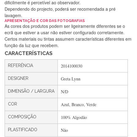
dificilmente é percetível ao observador.
Dependendo do projecto, poderá ser recomendada a pré
lavagem.
Silvia Lopes
APRESENTAÇÃO E COR DAS FOTOGRAFIAS
As cores dos produtos podem ser ligeiramente diferentes se o
Encomenda direitinha. Rapidez e segurança. Volto a
ecrã que estiver a usar não estiver configurado corretamente.
encomendar.
Certos materiais ou tintas assumem características diferentes em
função da luz que recebem.
CARACTERÍSTICAS
Silvia André
REFERÊNCIA
2014100030
Gostei ,Serviço bastante rápido. recomendo
DESIGNER
Greta Lynn
DIMENSÃO / LARGURA
N/D
Filipa Freire
Rápido, atendimento 5*. Hoje chegará a segunda encomenda
COR
Azul, Branco, Verde
feita de muitas certamente❤️
COMPOSIÇÃO
100% Algodão
PLASTIFICADO
Não
Maria Aldeano