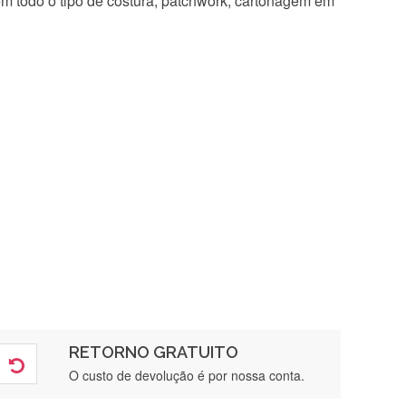
 em todo o tipo de costura, patchwork, cartonagem em
RETORNO GRATUITO
O custo de devolução é por nossa conta.