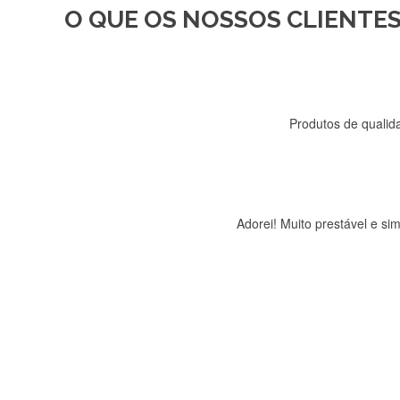
O QUE OS NOSSOS CLIENTES
Recebi a minha encomenda, r
Produtos de qualida
Adorei! Muito prestável e s