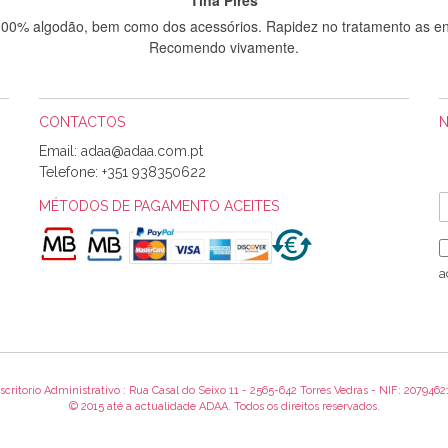
 100% algodão, bem como dos acessórios. Rapidez no tratamento as en
Recomendo vivamente.
CONTACTOS
Sílvia Maria Bernardino Mestre
Email:
Informo que recebi hoje a encomenda, gostei muito dos tecidos.
Telefone:
+351 938350622
MÉTODOS DE PAGAMENTO ACEITES
Rosa Medeiros
o bem acondicionados. Estou plenamente satisfeita com os produtos 
a
itíssima. Futuramente penso voltar a comprar na vossa loja, têm exce
encomenda foi muito rápida.
scritorio Administrativo : Rua Casal do Seixo 11 - 2565-642 Torres Vedras - NIF: 2079462
Alexandra Morais
© 2015 até a actualidade ADAA. Todos os direitos reservados.
 obrigada pelo miminho que dá um jeitaço pras minhas linhas de bord
maravilhosamente ... cheiram! :) Muito Obrigada.