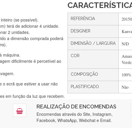
CARACTERÍSTIC
REFERÊNCIA
20150
nteiro (se possível).
) terá de adicionar 4 unidade.
DESIGNER
Kanva
onar 2 unidades.
Silvia Lopes
vido a dimensão comprada poderá
Encomenda direitinha. Rapidez e segurança. Volto a encomendar.
DIMENSÃO / LARGURA
N/D
ns).
 à máquina.
COR
Amare
gem dificilmente é percetível ao
Verde
Silvia André
lavagem.
Gostei ,Serviço bastante rápido. recomendo
COMPOSIÇÃO
100%
e o ecrã que estiver a usar não
PLASTIFICADO
Não
ntes em função da luz que recebem.
Filipa Freire
REALIZAÇÃO DE ENCOMENDAS
tendimento 5*. Hoje chegará a segunda encomenda feita de muitas ce
Encomendas através do Site, Instagram,
Facebook, WhatsApp, Webchat e Email.
Maria Aldeano