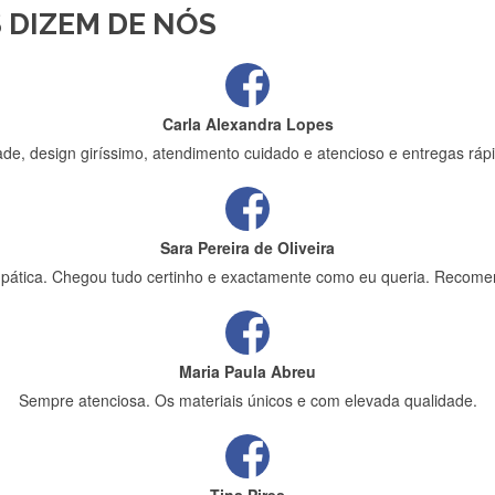
 DIZEM DE NÓS
ápida entrega e vinha muito bem protegida para o transporte, muito o
Carla Alexandra Lopes
de, design giríssimo, atendimento cuidado e atencioso e entregas rápi
Sara Pereira de Oliveira
impática. Chegou tudo certinho e exactamente como eu queria. Recome
Maria Paula Abreu
Sempre atenciosa. Os materiais únicos e com elevada qualidade.
Tina Pires