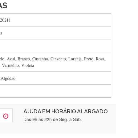
AS
20211
s
lo, Azul, Branco, Castanho, Cinzento, Laranja, Preto, Rosa,
, Vermelho, Violeta
 Algodão
AJUDA EM HORÁRIO ALARGADO
rtamente❤️
Das 9h às 22h de Seg. a Sáb.