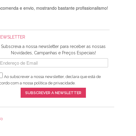
comenda e envio, mostrando bastante profissionalismo!
NEWSLETTER
Subscreva a nossa newsletter para receber as nossas
Novidades, Campanhas e Preços Especiais!
Ao subscrever a nossa newsletter, declara que está de
adquiridos. Relativamente à bolsa, tem um tecido com um
cordo com a nossa
política de privacidade
.
lentes artigos a um preço muito justo. A expedição da
SUBSCREVER A NEWSLETTER
13
ar e não sei o que pões nos tecidos, mas que cheiram