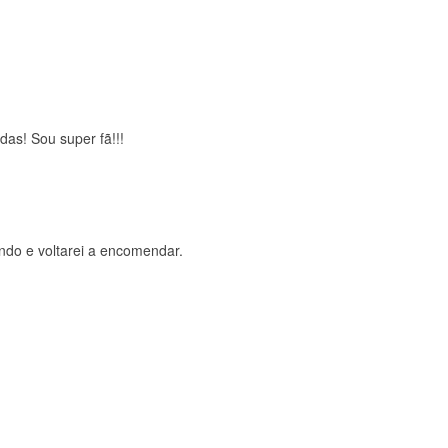
brigada , serviço 5 estrelas
das! Sou super fã!!!
ndo e voltarei a encomendar.