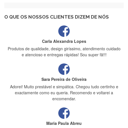
Recebi a minha encomenda, rápida entrega e vinha muito
bem protegida para o transporte, muito obrigada , serviço 5
estrelas
O QUE OS NOSSOS CLIENTES DIZEM DE NÓS
Carla Alexandra Lopes
Produtos de qualidade, design giríssimo, atendimento cuidado
e atencioso e entregas rápidas! Sou super fã!!!
Sara Pereira de Oliveira
Adorei! Muito prestável e simpática. Chegou tudo certinho e
exactamente como eu queria. Recomendo e voltarei a
encomendar.
Maria Paula Abreu