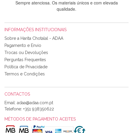
Sempre atenciosa. Os materiais únicos e com elevada
qualidade.
INFORMAÇÕES INSTITUCIONAIS
Rosa Medeiros
Sobre a Harita Chotalal - ADAA
Tudo chegou em condições, pois os produtos vieram muito
Pagamento e Envio
bem acondicionados. Estou plenamente satisfeita com os
Trocas ou Devoluções
produtos adquiridos. Relativamente à bolsa, tem um tecido
Perguntas Frequentes
com um padrão e cores muito bonitas e a execução está
perfeitíssima. Futuramente penso voltar a comprar na vossa
Política de Privacidade
loja, têm excelentes artigos a um preço muito justo. A
Termos e Condições
expedição da encomenda foi muito rápida.
CONTACTOS
Email:
Alexandra Morais
Telefone:
+351 938350622
Olá boa Noite. Os meus tecidos chegaram hoje. Muito
obrigada pelo miminho que dá um jeitaço pras minhas linhas
MÉTODOS DE PAGAMENTO ACEITES
de bordar e não sei o que pões nos tecidos, mas que cheiram
maravilhosamente ... cheiram! :) Muito Obrigada.