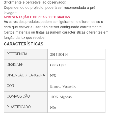
dificilmente é percetível ao observador.
Dependendo do projecto, poderá ser recomendada a pré
lavagem.
Silvia Lopes
APRESENTAÇÃO E COR DAS FOTOGRAFIAS
As cores dos produtos podem ser ligeiramente diferentes se o
Encomenda direitinha. Rapidez e segurança. Volto a
ecrã que estiver a usar não estiver configurado corretamente.
encomendar.
Certos materiais ou tintas assumem características diferentes em
função da luz que recebem.
CARACTERÍSTICAS
Silvia André
REFERÊNCIA
2014100114
Gostei ,Serviço bastante rápido. recomendo
DESIGNER
Greta Lynn
DIMENSÃO / LARGURA
N/D
Filipa Freire
Rápido, atendimento 5*. Hoje chegará a segunda encomenda
COR
Branco, Vermelho
feita de muitas certamente❤️
COMPOSIÇÃO
100% Algodão
PLASTIFICADO
Não
Maria Aldeano