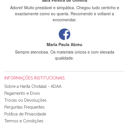
Sara Pereira de Oliveira
Adorei! Muito prestável e simpática. Chegou tudo certinho e
exactamente como eu queria. Recomendo e voltarei a
encomendar.
Maria Paula Abreu
Sempre atenciosa. Os materiais únicos e com elevada
qualidade.
INFORMAÇÕES INSTITUCIONAIS
Rosa Medeiros
Sobre a Harita Chotalal - ADAA
Tudo chegou em condições, pois os produtos vieram muito
Pagamento e Envio
bem acondicionados. Estou plenamente satisfeita com os
Trocas ou Devoluções
produtos adquiridos. Relativamente à bolsa, tem um tecido
Perguntas Frequentes
com um padrão e cores muito bonitas e a execução está
perfeitíssima. Futuramente penso voltar a comprar na vossa
Política de Privacidade
loja, têm excelentes artigos a um preço muito justo. A
Termos e Condições
expedição da encomenda foi muito rápida.