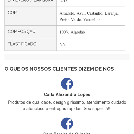
DIMENSÃO / LARGURA
N/D
Filipa Freire
COR
Amarelo, Azul, Castanho, Laranja,
Rápido, atendimento 5*. Hoje chegará a segunda encomenda
Preto, Verde, Vermelho
feita de muitas certamente❤️
COMPOSIÇÃO
100% Algodão
PLASTIFICADO
Não
Maria Aldeano
Recebi a minha encomenda, rápida entrega e vinha muito
bem protegida para o transporte, muito obrigada , serviço 5
estrelas
O QUE OS NOSSOS CLIENTES DIZEM DE NÓS
Carla Alexandra Lopes
Produtos de qualidade, design giríssimo, atendimento cuidado
e atencioso e entregas rápidas! Sou super fã!!!