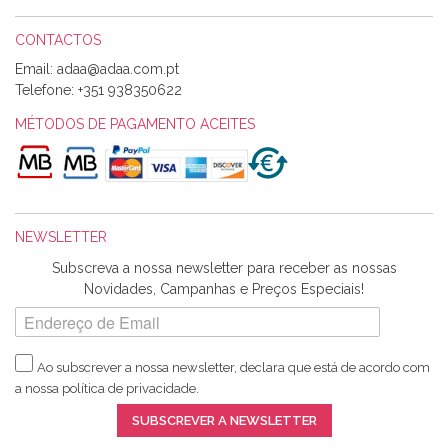
CONTACTOS
Email:
Alexandra Morais
Telefone:
+351 938350622
Olá boa Noite. Os meus tecidos chegaram hoje. Muito
obrigada pelo miminho que dá um jeitaço pras minhas linhas
MÉTODOS DE PAGAMENTO ACEITES
de bordar e não sei o que pões nos tecidos, mas que cheiram
maravilhosamente ... cheiram! :) Muito Obrigada.
NEWSLETTER
Ana Franco
Subscreva a nossa newsletter para receber as nossas
Harita a minha encomenda já chegou. :) Muito obrigada pela
Novidades, Campanhas e Preços Especiais!
rapidez no envio, pela qualidade dos materiais que me
enviaste e pela simpatia de sempre. :)
Ao subscrever a nossa newsletter, declara que está de acordo com
a nossa
política de privacidade
.
Catarina Amaro
SUBSCREVER A NEWSLETTER
5 estrelas. Gosto muito do serviço. A Harita Chotalal é muito