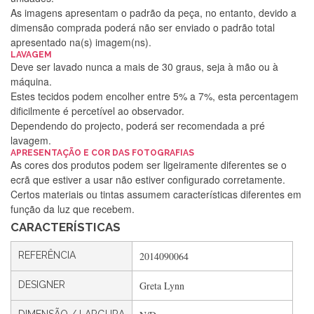
As imagens apresentam o padrão da peça, no entanto, devido a
dimensão comprada poderá não ser enviado o padrão total
apresentado na(s) imagem(ns).
LAVAGEM
Deve ser lavado nunca a mais de 30 graus, seja à mão ou à
máquina.
Estes tecidos podem encolher entre 5% a 7%, esta percentagem
dificilmente é percetível ao observador.
Dependendo do projecto, poderá ser recomendada a pré
lavagem.
APRESENTAÇÃO E COR DAS FOTOGRAFIAS
Silvia Lopes
As cores dos produtos podem ser ligeiramente diferentes se o
ecrã que estiver a usar não estiver configurado corretamente.
Encomenda direitinha. Rapidez e segurança. Volto a
Certos materiais ou tintas assumem características diferentes em
encomendar.
função da luz que recebem.
CARACTERÍSTICAS
Silvia André
REFERÊNCIA
2014090064
Gostei ,Serviço bastante rápido. recomendo
DESIGNER
Greta Lynn