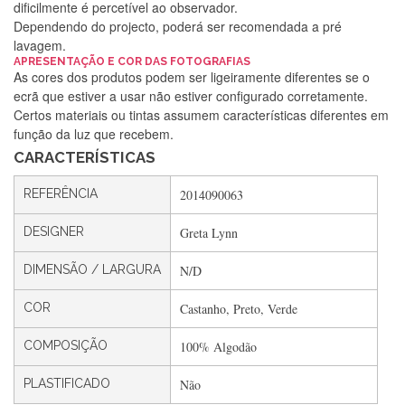
dificilmente é percetível ao observador.
Dependendo do projecto, poderá ser recomendada a pré
lavagem.
Silvia Lopes
APRESENTAÇÃO E COR DAS FOTOGRAFIAS
As cores dos produtos podem ser ligeiramente diferentes se o
Encomenda direitinha. Rapidez e segurança. Volto a
ecrã que estiver a usar não estiver configurado corretamente.
encomendar.
Certos materiais ou tintas assumem características diferentes em
função da luz que recebem.
CARACTERÍSTICAS
Silvia André
REFERÊNCIA
2014090063
Gostei ,Serviço bastante rápido. recomendo
DESIGNER
Greta Lynn
DIMENSÃO / LARGURA
N/D
Filipa Freire
Rápido, atendimento 5*. Hoje chegará a segunda encomenda
COR
Castanho, Preto, Verde
feita de muitas certamente❤️
COMPOSIÇÃO
100% Algodão
PLASTIFICADO
Não
Maria Aldeano