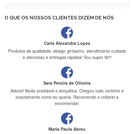
Recebi a minha encomenda, rápida entrega e vinha muito
bem protegida para o transporte, muito obrigada , serviço 5
estrelas
O QUE OS NOSSOS CLIENTES DIZEM DE NÓS
Carla Alexandra Lopes
Produtos de qualidade, design giríssimo, atendimento cuidado
e atencioso e entregas rápidas! Sou super fã!!!
Sara Pereira de Oliveira
Adorei! Muito prestável e simpática. Chegou tudo certinho e
exactamente como eu queria. Recomendo e voltarei a
encomendar.
Maria Paula Abreu