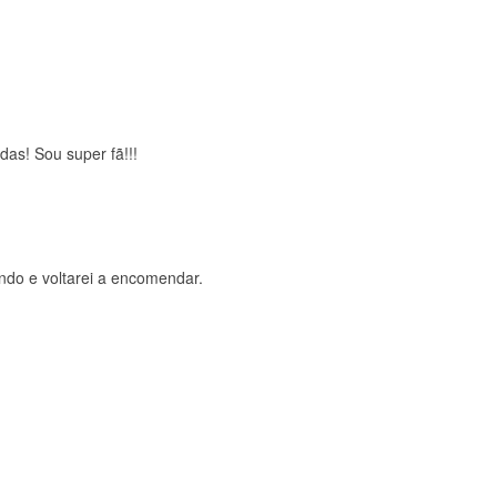
brigada , serviço 5 estrelas
das! Sou super fã!!!
ndo e voltarei a encomendar.