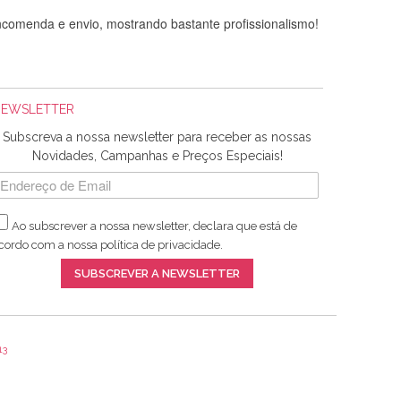
comenda e envio, mostrando bastante profissionalismo!
NEWSLETTER
Subscreva a nossa newsletter para receber as nossas
Novidades, Campanhas e Preços Especiais!
Ao subscrever a nossa newsletter, declara que está de
adquiridos. Relativamente à bolsa, tem um tecido com um
cordo com a nossa
política de privacidade
.
lentes artigos a um preço muito justo. A expedição da
SUBSCREVER A NEWSLETTER
13
ar e não sei o que pões nos tecidos, mas que cheiram