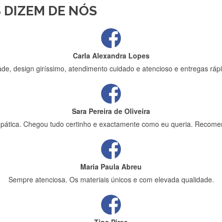
 DIZEM DE NÓS
ápida entrega e vinha muito bem protegida para o transporte, muito o
Carla Alexandra Lopes
de, design giríssimo, atendimento cuidado e atencioso e entregas rápi
Sara Pereira de Oliveira
impática. Chegou tudo certinho e exactamente como eu queria. Recome
Maria Paula Abreu
Sempre atenciosa. Os materiais únicos e com elevada qualidade.
Tina Pires