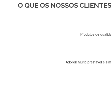
O QUE OS NOSSOS CLIENTES
Recebi a minha encomenda, r
Produtos de qualida
Adorei! Muito prestável e s