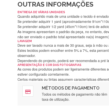
OUTRAS INFORMAÇÕES
ENTREGA DE VÁRIAS UNIDADES
Quando adquirido mais de uma unidade o tecido é enviado i
Se pretender adquirir 1 yard (aproximadamente 91cm*110cm
Se pretender adquirir 1/2 yard (45cm*110cm) terá de adici
As imagens apresentam o padrão da peça, no entanto, de
não ser enviado o padrão total apresentado na(s) imagem(
LAVAGEM
Deve ser lavado nunca a mais de 30 graus, seja à mão ou
Estes tecidos podem encolher entre 5% a 7%, esta percenta
observador.
Dependendo do projecto, poderá ser recomendada a pré 
APRESENTAÇÃO E COR DAS FOTOGRAFIAS
As cores dos produtos podem ser ligeiramente diferentes s
estiver configurado corretamente.
Certos materiais ou tintas assumem características difere
MÉTODOS DE PAGAMENTO
Rápido, a
Todos os métodos de pagamento não têm
taxa de utilização.