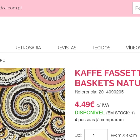
daa.com.pt
RETROSARIA
REVISTAS
TECIDOS
VÍDEO
URE
KAFFE FASSET
BASKETS NAT
Referencia: 2014090205
4.49€
c/ IVA
DISPONÍVEL
(EM STOCK: 1)
4 pessoas já compraram
Qtd:
55cm X 45cm