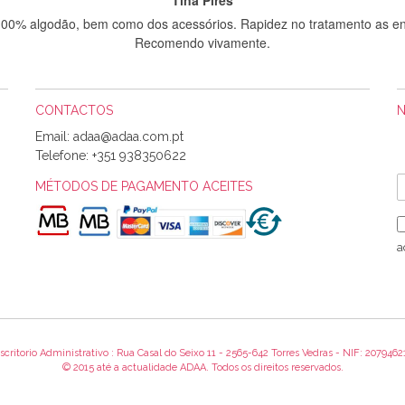
 100% algodão, bem como dos acessórios. Rapidez no tratamento as en
Recomendo vivamente.
CONTACTOS
Sílvia Maria Bernardino Mestre
Email:
Informo que recebi hoje a encomenda, gostei muito dos tecidos.
Telefone:
+351 938350622
MÉTODOS DE PAGAMENTO ACEITES
Rosa Medeiros
o bem acondicionados. Estou plenamente satisfeita com os produtos 
a
itíssima. Futuramente penso voltar a comprar na vossa loja, têm exce
encomenda foi muito rápida.
scritorio Administrativo : Rua Casal do Seixo 11 - 2565-642 Torres Vedras - NIF: 2079462
Alexandra Morais
© 2015 até a actualidade ADAA. Todos os direitos reservados.
 obrigada pelo miminho que dá um jeitaço pras minhas linhas de bord
maravilhosamente ... cheiram! :) Muito Obrigada.