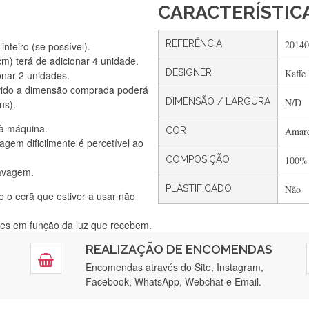
CARACTERÍSTIC
REFERÊNCIA
20140
nteiro (se possível).
) terá de adicionar 4 unidade.
DESIGNER
Kaffe 
onar 2 unidades.
Silvia Lopes
vido a dimensão comprada poderá
Encomenda direitinha. Rapidez e segurança. Volto a encomendar.
DIMENSÃO / LARGURA
N/D
ns).
 à máquina.
COR
Amare
gem dificilmente é percetível ao
Silvia André
COMPOSIÇÃO
100%
lavagem.
Gostei ,Serviço bastante rápido. recomendo
PLASTIFICADO
Não
e o ecrã que estiver a usar não
ntes em função da luz que recebem.
Filipa Freire
REALIZAÇÃO DE ENCOMENDAS
tendimento 5*. Hoje chegará a segunda encomenda feita de muitas ce
Encomendas através do Site, Instagram,
Facebook, WhatsApp, Webchat e Email.
Maria Aldeano