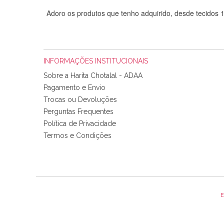
Adoro os produtos que tenho adquirido, desde tecidos
INFORMAÇÕES INSTITUCIONAIS
Sobre a Harita Chotalal - ADAA
Pagamento e Envio
Trocas ou Devoluções
Perguntas Frequentes
Política de Privacidade
Tudo chegou em condições, pois os produtos vieram muit
Termos e Condições
padrão e cores muito bonitas e a execução está perfe
E
Olá boa Noite. Os meus tecidos chegaram hoje. Muito