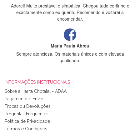
Adorei! Muito prestável e simpática. Chegou tudo certinho e
exactamente como eu queria. Recomendo e voltarei a
encomendar.
Maria Paula Abreu
Sempre atenciosa. Os materiais únicos e com elevada
qualidade.
INFORMAÇÕES INSTITUCIONAIS
Rosa Medeiros
Sobre a Harita Chotalal - ADAA
Tudo chegou em condições, pois os produtos vieram muito
Pagamento e Envio
bem acondicionados. Estou plenamente satisfeita com os
Trocas ou Devoluções
produtos adquiridos. Relativamente à bolsa, tem um tecido
Perguntas Frequentes
com um padrão e cores muito bonitas e a execução está
perfeitíssima. Futuramente penso voltar a comprar na vossa
Política de Privacidade
loja, têm excelentes artigos a um preço muito justo. A
Termos e Condições
expedição da encomenda foi muito rápida.