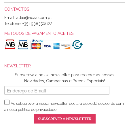
CONTACTOS
Email:
Alexandra Morais
Telefone:
+351 938350622
Olá boa Noite. Os meus tecidos chegaram hoje. Muito
obrigada pelo miminho que dá um jeitaço pras minhas linhas
MÉTODOS DE PAGAMENTO ACEITES
de bordar e não sei o que pões nos tecidos, mas que cheiram
maravilhosamente ... cheiram! :) Muito Obrigada.
NEWSLETTER
Ana Franco
Subscreva a nossa newsletter para receber as nossas
Harita a minha encomenda já chegou. :) Muito obrigada pela
Novidades, Campanhas e Preços Especiais!
rapidez no envio, pela qualidade dos materiais que me
enviaste e pela simpatia de sempre. :)
Ao subscrever a nossa newsletter, declara que está de acordo com
a nossa
política de privacidade
.
Catarina Amaro
SUBSCREVER A NEWSLETTER
5 estrelas. Gosto muito do serviço. A Harita Chotalal é muito
disponível e atenciosa. Os artigos chegam rápido.