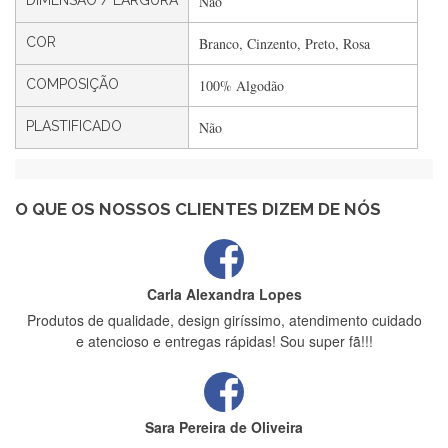
DIMENSÃO / LARGURA
Não
Filipa Freire
Rápido, atendimento 5*. Hoje chegará a segunda encomenda
COR
Branco, Cinzento, Preto, Rosa
feita de muitas certamente❤️
COMPOSIÇÃO
100% Algodão
PLASTIFICADO
Não
Maria Aldeano
Recebi a minha encomenda, rápida entrega e vinha muito
bem protegida para o transporte, muito obrigada , serviço 5
estrelas
O QUE OS NOSSOS CLIENTES DIZEM DE NÓS
Carla Alexandra Lopes
Produtos de qualidade, design giríssimo, atendimento cuidado
e atencioso e entregas rápidas! Sou super fã!!!
Sara Pereira de Oliveira