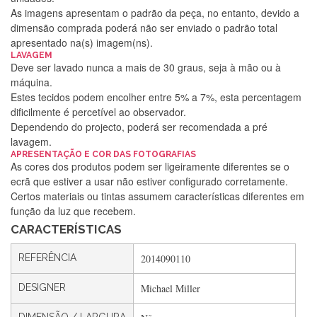
As imagens apresentam o padrão da peça, no entanto, devido a
dimensão comprada poderá não ser enviado o padrão total
apresentado na(s) imagem(ns).
LAVAGEM
Deve ser lavado nunca a mais de 30 graus, seja à mão ou à
máquina.
Estes tecidos podem encolher entre 5% a 7%, esta percentagem
dificilmente é percetível ao observador.
Dependendo do projecto, poderá ser recomendada a pré
lavagem.
Silvia Lopes
APRESENTAÇÃO E COR DAS FOTOGRAFIAS
As cores dos produtos podem ser ligeiramente diferentes se o
Encomenda direitinha. Rapidez e segurança. Volto a
ecrã que estiver a usar não estiver configurado corretamente.
encomendar.
Certos materiais ou tintas assumem características diferentes em
função da luz que recebem.
CARACTERÍSTICAS
Silvia André
REFERÊNCIA
2014090110
Gostei ,Serviço bastante rápido. recomendo
DESIGNER
Michael Miller