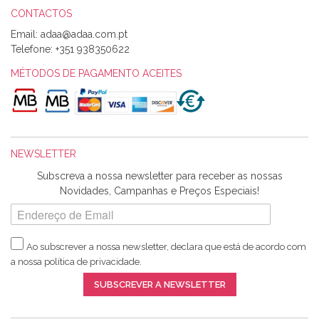
CONTACTOS
Email:
Alexandra Morais
Telefone:
+351 938350622
Olá boa Noite. Os meus tecidos chegaram hoje. Muito
obrigada pelo miminho que dá um jeitaço pras minhas linhas
MÉTODOS DE PAGAMENTO ACEITES
de bordar e não sei o que pões nos tecidos, mas que cheiram
maravilhosamente ... cheiram! :) Muito Obrigada.
NEWSLETTER
Ana Franco
Subscreva a nossa newsletter para receber as nossas
Harita a minha encomenda já chegou. :) Muito obrigada pela
Novidades, Campanhas e Preços Especiais!
rapidez no envio, pela qualidade dos materiais que me
enviaste e pela simpatia de sempre. :)
Ao subscrever a nossa newsletter, declara que está de acordo com
a nossa
política de privacidade
.
Catarina Amaro
SUBSCREVER A NEWSLETTER
5 estrelas. Gosto muito do serviço. A Harita Chotalal é muito
disponível e atenciosa. Os artigos chegam rápido.