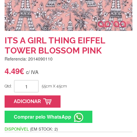
ITS A GIRL THING EIFFEL
TOWER BLOSSOM PINK
Referencia: 2014090110
4.49€
c/ IVA
Qtd:
55cm X 45cm
ADICIONAR
Comprar pelo WhatsApp
DISPONÍVEL
(EM STOCK: 2)