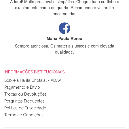
Adorei! Muito prestável e simpática. Chegou tudo certinho e
exactamente como eu queria. Recomendo e voltarei a
encomendar.
Maria Paula Abreu
Sempre atenciosa. Os materiais únicos e com elevada
qualidade.
INFORMAÇÕES INSTITUCIONAIS
Rosa Medeiros
Sobre a Harita Chotalal - ADAA
Tudo chegou em condições, pois os produtos vieram muito
Pagamento e Envio
bem acondicionados. Estou plenamente satisfeita com os
Trocas ou Devoluções
produtos adquiridos. Relativamente à bolsa, tem um tecido
Perguntas Frequentes
com um padrão e cores muito bonitas e a execução está
perfeitíssima. Futuramente penso voltar a comprar na vossa
Política de Privacidade
loja, têm excelentes artigos a um preço muito justo. A
Termos e Condições
expedição da encomenda foi muito rápida.