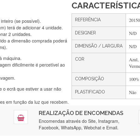
CARACTERÍSTIC
REFERÊNCIA
20150
nteiro (se possível).
) terá de adicionar 4 unidade.
DESIGNER
N/D
onar 2 unidades.
Silvia Lopes
vido a dimensão comprada poderá
Encomenda direitinha. Rapidez e segurança. Volto a encomendar.
DIMENSÃO / LARGURA
N/D
ns).
 à máquina.
COR
Azul, 
gem dificilmente é percetível ao
Verme
Silvia André
lavagem.
Gostei ,Serviço bastante rápido. recomendo
COMPOSIÇÃO
100%
e o ecrã que estiver a usar não
PLASTIFICADO
Não
ntes em função da luz que recebem.
Filipa Freire
REALIZAÇÃO DE ENCOMENDAS
tendimento 5*. Hoje chegará a segunda encomenda feita de muitas ce
Encomendas através do Site, Instagram,
Facebook, WhatsApp, Webchat e Email.
Maria Aldeano