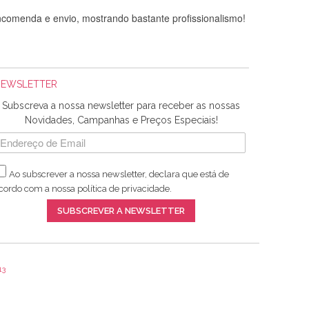
comenda e envio, mostrando bastante profissionalismo!
NEWSLETTER
Subscreva a nossa newsletter para receber as nossas
Novidades, Campanhas e Preços Especiais!
Ao subscrever a nossa newsletter, declara que está de
adquiridos. Relativamente à bolsa, tem um tecido com um
cordo com a nossa
política de privacidade
.
lentes artigos a um preço muito justo. A expedição da
SUBSCREVER A NEWSLETTER
13
ar e não sei o que pões nos tecidos, mas que cheiram