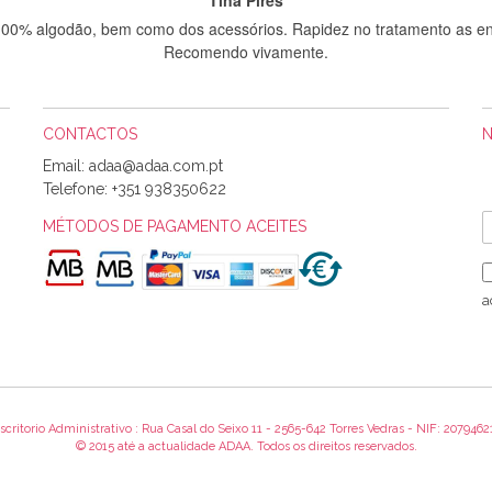
 100% algodão, bem como dos acessórios. Rapidez no tratamento as en
Recomendo vivamente.
CONTACTOS
Sílvia Maria Bernardino Mestre
Email:
Informo que recebi hoje a encomenda, gostei muito dos tecidos.
Telefone:
+351 938350622
MÉTODOS DE PAGAMENTO ACEITES
Rosa Medeiros
o bem acondicionados. Estou plenamente satisfeita com os produtos 
a
itíssima. Futuramente penso voltar a comprar na vossa loja, têm exce
encomenda foi muito rápida.
scritorio Administrativo : Rua Casal do Seixo 11 - 2565-642 Torres Vedras - NIF: 2079462
Alexandra Morais
© 2015 até a actualidade ADAA. Todos os direitos reservados.
 obrigada pelo miminho que dá um jeitaço pras minhas linhas de bord
maravilhosamente ... cheiram! :) Muito Obrigada.