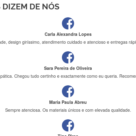
 DIZEM DE NÓS
ápida entrega e vinha muito bem protegida para o transporte, muito o
Carla Alexandra Lopes
de, design giríssimo, atendimento cuidado e atencioso e entregas rápi
Sara Pereira de Oliveira
impática. Chegou tudo certinho e exactamente como eu queria. Recome
Maria Paula Abreu
Sempre atenciosa. Os materiais únicos e com elevada qualidade.
Tina Pires