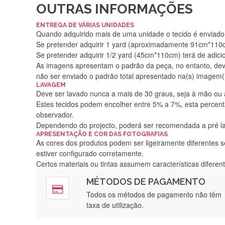
OUTRAS INFORMAÇÕES
ENTREGA DE VÁRIAS UNIDADES
Quando adquirido mais de uma unidade o tecido é enviado i
Se pretender adquirir 1 yard (aproximadamente 91cm*110cm
Se pretender adquirir 1/2 yard (45cm*110cm) terá de adici
As imagens apresentam o padrão da peça, no entanto, de
não ser enviado o padrão total apresentado na(s) imagem(
LAVAGEM
Deve ser lavado nunca a mais de 30 graus, seja à mão ou
Estes tecidos podem encolher entre 5% a 7%, esta percenta
observador.
Dependendo do projecto, poderá ser recomendada a pré 
APRESENTAÇÃO E COR DAS FOTOGRAFIAS
As cores dos produtos podem ser ligeiramente diferentes s
estiver configurado corretamente.
Certos materiais ou tintas assumem características difere
MÉTODOS DE PAGAMENTO
Rápido, a
Todos os métodos de pagamento não têm
taxa de utilização.