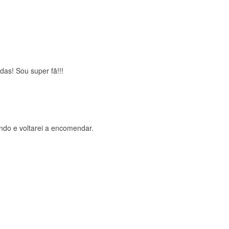
brigada , serviço 5 estrelas
das! Sou super fã!!!
ndo e voltarei a encomendar.