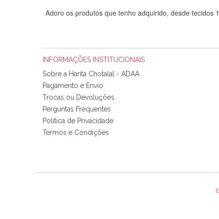
Adoro os produtos que tenho adquirido, desde tecidos
INFORMAÇÕES INSTITUCIONAIS
Sobre a Harita Chotalal - ADAA
Pagamento e Envio
Trocas ou Devoluções
Perguntas Frequentes
Política de Privacidade
Tudo chegou em condições, pois os produtos vieram muit
Termos e Condições
padrão e cores muito bonitas e a execução está perfe
E
Olá boa Noite. Os meus tecidos chegaram hoje. Muito