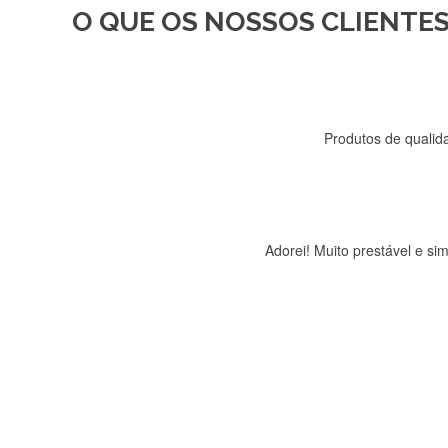
O QUE OS NOSSOS CLIENTES
Recebi a minha encomenda, r
Produtos de qualida
Adorei! Muito prestável e s