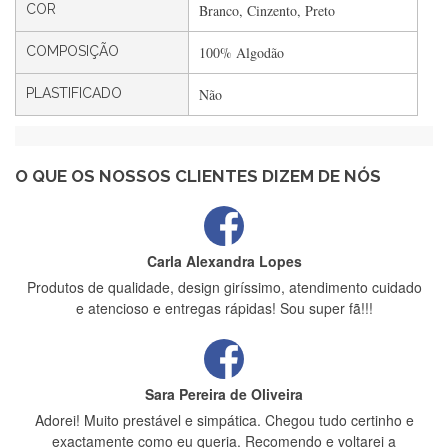
Rápido, atendimento 5*. Hoje chegará a segunda encomenda
COR
Branco, Cinzento, Preto
feita de muitas certamente❤️
COMPOSIÇÃO
100% Algodão
PLASTIFICADO
Não
Maria Aldeano
Recebi a minha encomenda, rápida entrega e vinha muito
bem protegida para o transporte, muito obrigada , serviço 5
estrelas
O QUE OS NOSSOS CLIENTES DIZEM DE NÓS
Carla Alexandra Lopes
Produtos de qualidade, design giríssimo, atendimento cuidado
e atencioso e entregas rápidas! Sou super fã!!!
Sara Pereira de Oliveira
Adorei! Muito prestável e simpática. Chegou tudo certinho e
exactamente como eu queria. Recomendo e voltarei a