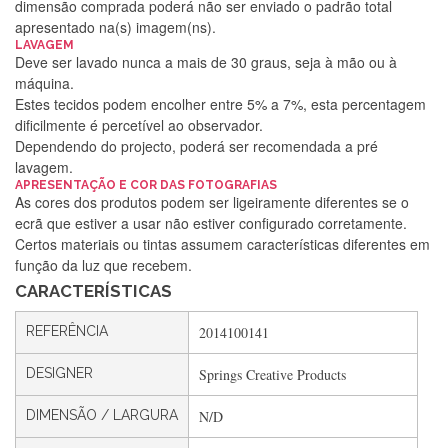
dimensão comprada poderá não ser enviado o padrão total
apresentado na(s) imagem(ns).
LAVAGEM
Deve ser lavado nunca a mais de 30 graus, seja à mão ou à
máquina.
Estes tecidos podem encolher entre 5% a 7%, esta percentagem
dificilmente é percetível ao observador.
Dependendo do projecto, poderá ser recomendada a pré
lavagem.
Silvia Lopes
APRESENTAÇÃO E COR DAS FOTOGRAFIAS
As cores dos produtos podem ser ligeiramente diferentes se o
Encomenda direitinha. Rapidez e segurança. Volto a
ecrã que estiver a usar não estiver configurado corretamente.
encomendar.
Certos materiais ou tintas assumem características diferentes em
função da luz que recebem.
CARACTERÍSTICAS
Silvia André
REFERÊNCIA
2014100141
Gostei ,Serviço bastante rápido. recomendo
DESIGNER
Springs Creative Products
DIMENSÃO / LARGURA
N/D
Filipa Freire