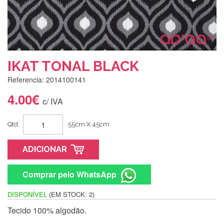
IKAT TONAL BLACK
Referencia: 2014100141
4.00€
c/ IVA
Qtd:
55cm X 45cm
ADICIONAR
Comprar pelo WhatsApp
DISPONÍVEL
(EM STOCK: 2)
Tecido 100% algodão.