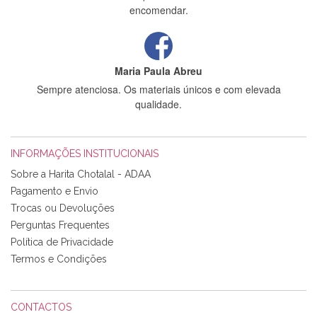
encomendar.
Maria Paula Abreu
Sempre atenciosa. Os materiais únicos e com elevada
qualidade.
INFORMAÇÕES INSTITUCIONAIS
Rosa Medeiros
Sobre a Harita Chotalal - ADAA
Tudo chegou em condições, pois os produtos vieram muito
Pagamento e Envio
bem acondicionados. Estou plenamente satisfeita com os
Trocas ou Devoluções
produtos adquiridos. Relativamente à bolsa, tem um tecido
Perguntas Frequentes
com um padrão e cores muito bonitas e a execução está
perfeitíssima. Futuramente penso voltar a comprar na vossa
Política de Privacidade
loja, têm excelentes artigos a um preço muito justo. A
Termos e Condições
expedição da encomenda foi muito rápida.
CONTACTOS