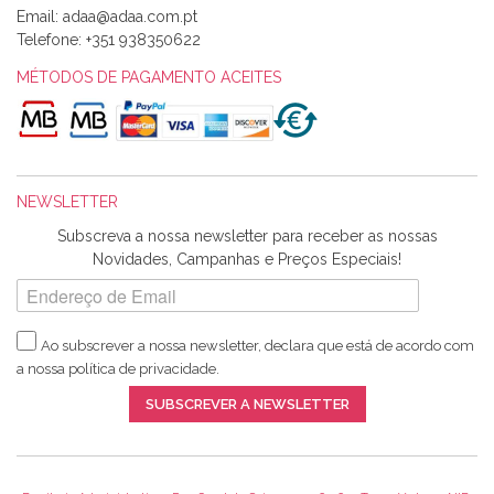
Email:
Alexandra Morais
Telefone:
+351 938350622
Olá boa Noite. Os meus tecidos chegaram hoje. Muito
obrigada pelo miminho que dá um jeitaço pras minhas linhas
MÉTODOS DE PAGAMENTO ACEITES
de bordar e não sei o que pões nos tecidos, mas que cheiram
maravilhosamente ... cheiram! :) Muito Obrigada.
NEWSLETTER
Ana Franco
Subscreva a nossa newsletter para receber as nossas
Harita a minha encomenda já chegou. :) Muito obrigada pela
Novidades, Campanhas e Preços Especiais!
rapidez no envio, pela qualidade dos materiais que me
enviaste e pela simpatia de sempre. :)
Ao subscrever a nossa newsletter, declara que está de acordo com
a nossa
política de privacidade
.
Catarina Amaro
SUBSCREVER A NEWSLETTER
5 estrelas. Gosto muito do serviço. A Harita Chotalal é muito
disponível e atenciosa. Os artigos chegam rápido.
Recomendo.