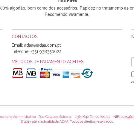
 100% algodão, bem como dos acessórios. Rapidez no tratamento as en
Recomendo vivamente.
CONTACTOS
Sílvia Maria Bernardino Mestre
Email:
Informo que recebi hoje a encomenda, gostei muito dos tecidos.
Telefone:
+351 938350622
MÉTODOS DE PAGAMENTO ACEITES
Rosa Medeiros
o bem acondicionados. Estou plenamente satisfeita com os produtos 
a
itíssima. Futuramente penso voltar a comprar na vossa loja, têm exce
encomenda foi muito rápida.
scritorio Administrativo : Rua Casal do Seixo 11 - 2565-642 Torres Vedras - NIF: 2079462
Alexandra Morais
© 2015 até a actualidade ADAA. Todos os direitos reservados.
 obrigada pelo miminho que dá um jeitaço pras minhas linhas de bord
maravilhosamente ... cheiram! :) Muito Obrigada.