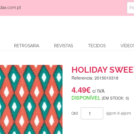
daa.com.pt
RETROSARIA
REVISTAS
TECIDOS
VÍDEO
HOLIDAY SWEE
Referencia: 2015010318
4.49€
c/ IVA
DISPONÍVEL
(EM STOCK: 3)
Qtd:
55cm X 45cm