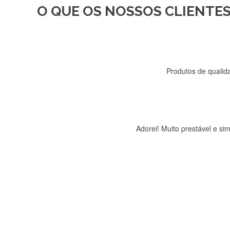
O QUE OS NOSSOS CLIENTES
Recebi a minha encomenda, r
Produtos de qualida
Adorei! Muito prestável e s