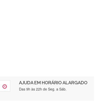
AJUDA EM HORÁRIO ALARGADO
rtamente❤️
Das 9h às 22h de Seg. a Sáb.
brigada , serviço 5 estrelas