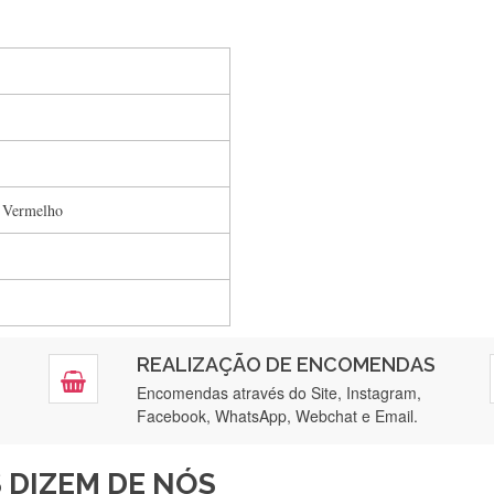
Silvia Lopes
Encomenda direitinha. Rapidez e segurança. Volto a encomendar.
, Vermelho
Silvia André
Gostei ,Serviço bastante rápido. recomendo
Filipa Freire
REALIZAÇÃO DE ENCOMENDAS
tendimento 5*. Hoje chegará a segunda encomenda feita de muitas ce
Encomendas através do Site, Instagram,
Facebook, WhatsApp, Webchat e Email.
Maria Aldeano
 DIZEM DE NÓS
ápida entrega e vinha muito bem protegida para o transporte, muito o