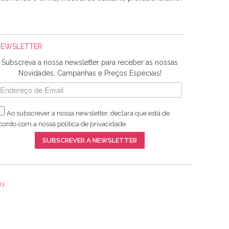
NEWSLETTER
Subscreva a nossa newsletter para receber as nossas
Novidades, Campanhas e Preços Especiais!
Ao subscrever a nossa newsletter, declara que está de
adquiridos. Relativamente à bolsa, tem um tecido com um
cordo com a nossa
política de privacidade
.
lentes artigos a um preço muito justo. A expedição da
SUBSCREVER A NEWSLETTER
13
ar e não sei o que pões nos tecidos, mas que cheiram