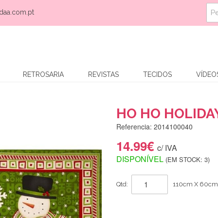
daa.com.pt
RETROSARIA
REVISTAS
TECIDOS
VÍDEO
HO HO HOLIDA
Referencia: 2014100040
14.99€
c/ IVA
DISPONÍVEL
(EM STOCK: 3)
Qtd:
110cm X 60cm