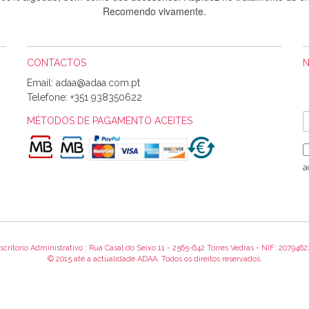
Recomendo vivamente.
CONTACTOS
Sílvia Maria Bernardino Mestre
Email:
Informo que recebi hoje a encomenda, gostei muito dos tecidos.
Telefone:
+351 938350622
MÉTODOS DE PAGAMENTO ACEITES
Rosa Medeiros
o bem acondicionados. Estou plenamente satisfeita com os produtos 
a
itíssima. Futuramente penso voltar a comprar na vossa loja, têm exce
encomenda foi muito rápida.
scritorio Administrativo : Rua Casal do Seixo 11 - 2565-642 Torres Vedras - NIF: 2079462
Alexandra Morais
© 2015 até a actualidade ADAA. Todos os direitos reservados.
 obrigada pelo miminho que dá um jeitaço pras minhas linhas de bord
maravilhosamente ... cheiram! :) Muito Obrigada.