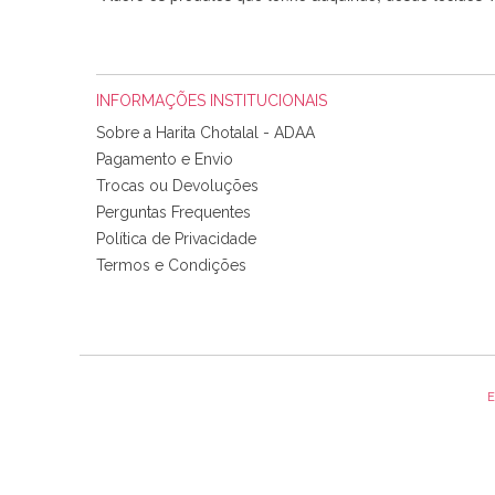
INFORMAÇÕES INSTITUCIONAIS
Sobre a Harita Chotalal - ADAA
Pagamento e Envio
Trocas ou Devoluções
Perguntas Frequentes
Política de Privacidade
Tudo chegou em condições, pois os produtos vieram muit
Termos e Condições
padrão e cores muito bonitas e a execução está perfe
E
Olá boa Noite. Os meus tecidos chegaram hoje. Muito