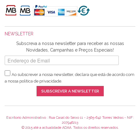
de bordar e não sei o que pões nos tecidos, mas que cheiram
maravilhosamente ... cheiram! :) Muito Obrigada.
NEWSLETTER
Ana Franco
Subscreva a nossa newsletter para receber as nossas
Harita a minha encomenda já chegou. :) Muito obrigada pela
Novidades, Campanhas e Preços Especiais!
rapidez no envio, pela qualidade dos materiais que me
enviaste e pela simpatia de sempre. :)
Ao subscrever a nossa newsletter, declara que está de acordo com
a nossa
política de privacidade
.
Catarina Amaro
SUBSCREVER A NEWSLETTER
5 estrelas. Gosto muito do serviço. A Harita Chotalal é muito
disponível e atenciosa. Os artigos chegam rápido.
Recomendo.
Escritorio Administrativo : Rua Casal do Seixo 11 - 2565-642 Torres Vedras - NIF:
207946213
© 2015 até a actualidade ADAA. Todos os direitos reservados.
Teresa Duarte