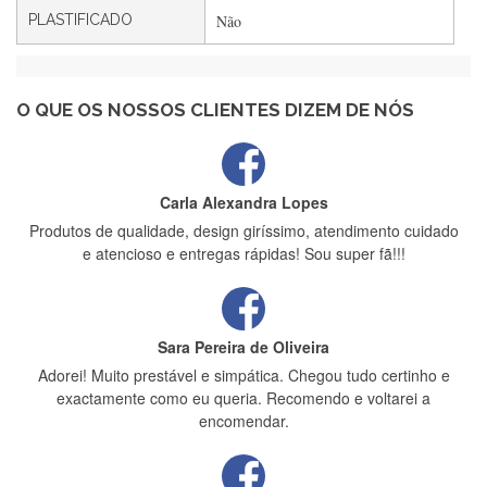
PLASTIFICADO
Não
Maria Aldeano
Recebi a minha encomenda, rápida entrega e vinha muito
bem protegida para o transporte, muito obrigada , serviço 5
estrelas
O QUE OS NOSSOS CLIENTES DIZEM DE NÓS
Carla Alexandra Lopes
Produtos de qualidade, design giríssimo, atendimento cuidado
e atencioso e entregas rápidas! Sou super fã!!!
Sara Pereira de Oliveira
Adorei! Muito prestável e simpática. Chegou tudo certinho e
exactamente como eu queria. Recomendo e voltarei a
encomendar.