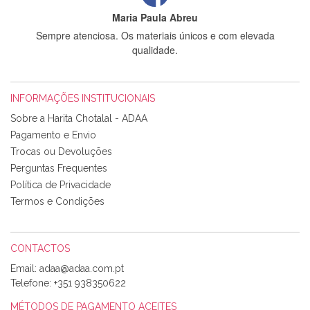
Maria Paula Abreu
Sempre atenciosa. Os materiais únicos e com elevada
qualidade.
INFORMAÇÕES INSTITUCIONAIS
Rosa Medeiros
Sobre a Harita Chotalal - ADAA
Tudo chegou em condições, pois os produtos vieram muito
Pagamento e Envio
bem acondicionados. Estou plenamente satisfeita com os
Trocas ou Devoluções
produtos adquiridos. Relativamente à bolsa, tem um tecido
Perguntas Frequentes
com um padrão e cores muito bonitas e a execução está
perfeitíssima. Futuramente penso voltar a comprar na vossa
Política de Privacidade
loja, têm excelentes artigos a um preço muito justo. A
Termos e Condições
expedição da encomenda foi muito rápida.
CONTACTOS
Email:
Alexandra Morais
Telefone:
+351 938350622
Olá boa Noite. Os meus tecidos chegaram hoje. Muito
obrigada pelo miminho que dá um jeitaço pras minhas linhas
MÉTODOS DE PAGAMENTO ACEITES