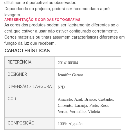
dificilmente é percetível ao observador.
Dependendo do projecto, poderá ser recomendada a pré
lavagem.
APRESENTAÇÃO E COR DAS FOTOGRAFIAS
As cores dos produtos podem ser ligeiramente diferentes se o
Silvia Lopes
ecrã que estiver a usar não estiver configurado corretamente.
Certos materiais ou tintas assumem características diferentes em
Encomenda direitinha. Rapidez e segurança. Volto a
função da luz que recebem.
encomendar.
CARACTERÍSTICAS
REFERÊNCIA
2014100304
Silvia André
DESIGNER
Jennifer Garant
Gostei ,Serviço bastante rápido. recomendo
DIMENSÃO / LARGURA
N/D
COR
Amarelo, Azul, Branco, Castanho,
Filipa Freire
Cinzento, Laranja, Preto, Rosa,
Rápido, atendimento 5*. Hoje chegará a segunda encomenda
Verde, Vermelho, Violeta
feita de muitas certamente❤️
COMPOSIÇÃO
100% Algodão