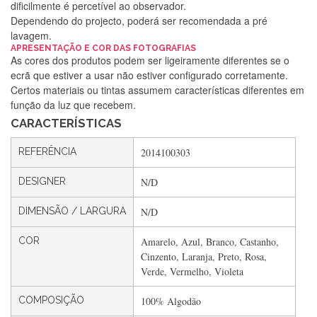
dificilmente é percetível ao observador.
Dependendo do projecto, poderá ser recomendada a pré
lavagem.
APRESENTAÇÃO E COR DAS FOTOGRAFIAS
As cores dos produtos podem ser ligeiramente diferentes se o
Silvia Lopes
ecrã que estiver a usar não estiver configurado corretamente.
Certos materiais ou tintas assumem características diferentes em
Encomenda direitinha. Rapidez e segurança. Volto a
função da luz que recebem.
encomendar.
CARACTERÍSTICAS
REFERÊNCIA
2014100303
Silvia André
DESIGNER
N/D
Gostei ,Serviço bastante rápido. recomendo
DIMENSÃO / LARGURA
N/D
COR
Amarelo, Azul, Branco, Castanho,
Filipa Freire
Cinzento, Laranja, Preto, Rosa,
Rápido, atendimento 5*. Hoje chegará a segunda encomenda
Verde, Vermelho, Violeta
feita de muitas certamente❤️
COMPOSIÇÃO
100% Algodão