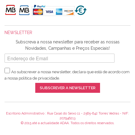
de bordar e não sei o que pões nos tecidos, mas que cheiram
maravilhosamente ... cheiram! :) Muito Obrigada.
NEWSLETTER
Ana Franco
Subscreva a nossa newsletter para receber as nossas
Harita a minha encomenda já chegou. :) Muito obrigada pela
Novidades, Campanhas e Preços Especiais!
rapidez no envio, pela qualidade dos materiais que me
enviaste e pela simpatia de sempre. :)
Ao subscrever a nossa newsletter, declara que está de acordo com
a nossa
política de privacidade
.
Catarina Amaro
SUBSCREVER A NEWSLETTER
5 estrelas. Gosto muito do serviço. A Harita Chotalal é muito
disponível e atenciosa. Os artigos chegam rápido.
Recomendo.
Escritorio Administrativo : Rua Casal do Seixo 11 - 2565-642 Torres Vedras - NIF:
207946213
© 2015 até a actualidade ADAA. Todos os direitos reservados.
Teresa Duarte