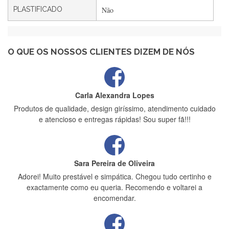
PLASTIFICADO
Não
Maria Aldeano
Recebi a minha encomenda, rápida entrega e vinha muito
bem protegida para o transporte, muito obrigada , serviço 5
estrelas
O QUE OS NOSSOS CLIENTES DIZEM DE NÓS
Carla Alexandra Lopes
Produtos de qualidade, design giríssimo, atendimento cuidado
e atencioso e entregas rápidas! Sou super fã!!!
Sara Pereira de Oliveira
Adorei! Muito prestável e simpática. Chegou tudo certinho e
exactamente como eu queria. Recomendo e voltarei a
encomendar.