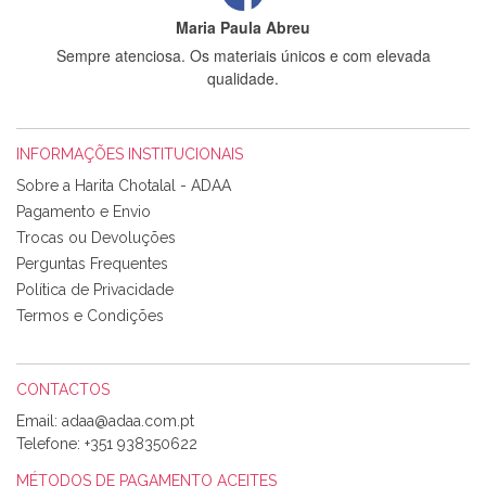
Maria Paula Abreu
Sempre atenciosa. Os materiais únicos e com elevada
qualidade.
INFORMAÇÕES INSTITUCIONAIS
Rosa Medeiros
Sobre a Harita Chotalal - ADAA
Tudo chegou em condições, pois os produtos vieram muito
Pagamento e Envio
bem acondicionados. Estou plenamente satisfeita com os
Trocas ou Devoluções
produtos adquiridos. Relativamente à bolsa, tem um tecido
Perguntas Frequentes
com um padrão e cores muito bonitas e a execução está
perfeitíssima. Futuramente penso voltar a comprar na vossa
Política de Privacidade
loja, têm excelentes artigos a um preço muito justo. A
Termos e Condições
expedição da encomenda foi muito rápida.
CONTACTOS
Email:
Alexandra Morais
Telefone:
+351 938350622
Olá boa Noite. Os meus tecidos chegaram hoje. Muito
obrigada pelo miminho que dá um jeitaço pras minhas linhas
MÉTODOS DE PAGAMENTO ACEITES