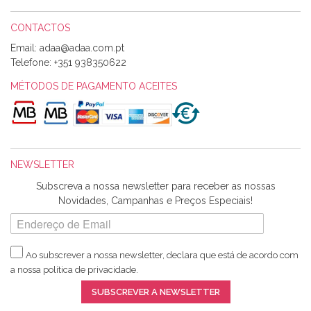
CONTACTOS
Email:
Alexandra Morais
Telefone:
+351 938350622
Olá boa Noite. Os meus tecidos chegaram hoje. Muito
obrigada pelo miminho que dá um jeitaço pras minhas linhas
MÉTODOS DE PAGAMENTO ACEITES
de bordar e não sei o que pões nos tecidos, mas que cheiram
maravilhosamente ... cheiram! :) Muito Obrigada.
NEWSLETTER
Ana Franco
Subscreva a nossa newsletter para receber as nossas
Harita a minha encomenda já chegou. :) Muito obrigada pela
Novidades, Campanhas e Preços Especiais!
rapidez no envio, pela qualidade dos materiais que me
enviaste e pela simpatia de sempre. :)
Ao subscrever a nossa newsletter, declara que está de acordo com
a nossa
política de privacidade
.
Catarina Amaro
SUBSCREVER A NEWSLETTER
5 estrelas. Gosto muito do serviço. A Harita Chotalal é muito