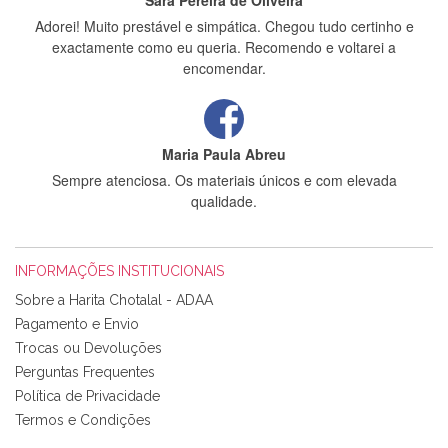
Sara Pereira de Oliveira
Adorei! Muito prestável e simpática. Chegou tudo certinho e
exactamente como eu queria. Recomendo e voltarei a
encomendar.
Maria Paula Abreu
Sempre atenciosa. Os materiais únicos e com elevada
qualidade.
INFORMAÇÕES INSTITUCIONAIS
Rosa Medeiros
Sobre a Harita Chotalal - ADAA
Tudo chegou em condições, pois os produtos vieram muito
Pagamento e Envio
bem acondicionados. Estou plenamente satisfeita com os
Trocas ou Devoluções
produtos adquiridos. Relativamente à bolsa, tem um tecido
Perguntas Frequentes
com um padrão e cores muito bonitas e a execução está
perfeitíssima. Futuramente penso voltar a comprar na vossa
Política de Privacidade
loja, têm excelentes artigos a um preço muito justo. A
Termos e Condições
expedição da encomenda foi muito rápida.