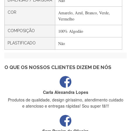
DIMENSÃO / LARGURA
Não
Filipa Freire
COR
Amarelo, Azul, Branco, Verde,
Rápido, atendimento 5*. Hoje chegará a segunda encomenda
Vermelho
feita de muitas certamente❤️
COMPOSIÇÃO
100% Algodão
PLASTIFICADO
Não
Maria Aldeano
Recebi a minha encomenda, rápida entrega e vinha muito
bem protegida para o transporte, muito obrigada , serviço 5
estrelas
O QUE OS NOSSOS CLIENTES DIZEM DE NÓS
Carla Alexandra Lopes
Produtos de qualidade, design giríssimo, atendimento cuidado
e atencioso e entregas rápidas! Sou super fã!!!