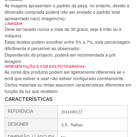
As imagens apresentam o padrão da peça, no entanto, devido a
dimensão comprada poderá não ser enviado o padrão total
apresentado na(s) imagem(ns).
LAVAGEM
Deve ser lavado nunca a mais de 30 graus, seja à mão ou à
máquina.
Estes tecidos podem encolher entre 5% a 7%, esta percentagem
dificilmente é percetível ao observador.
Dependendo do projecto, poderá ser recomendada a pré
lavagem.
APRESENTAÇÃO E COR DAS FOTOGRAFIAS
Silvia Lopes
As cores dos produtos podem ser ligeiramente diferentes se o
ecrã que estiver a usar não estiver configurado corretamente.
Encomenda direitinha. Rapidez e segurança. Volto a
Certos materiais ou tintas assumem características diferentes em
encomendar.
função da luz que recebem.
CARACTERÍSTICAS
Silvia André
REFERÊNCIA
2014100122
Gostei ,Serviço bastante rápido. recomendo
DESIGNER
A.E. Nathan