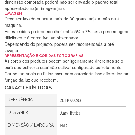
dimensão comprada poderá não ser enviado o padrão total
apresentado na(s) imagem(ns).
LAVAGEM
Deve ser lavado nunca a mais de 30 graus, seja à mão ou à
máquina.
Estes tecidos podem encolher entre 5% a 7%, esta percentagem
dificilmente é percetível ao observador.
Dependendo do projecto, poderá ser recomendada a pré
lavagem.
APRESENTAÇÃO E COR DAS FOTOGRAFIAS
Silvia Lopes
As cores dos produtos podem ser ligeiramente diferentes se o
ecrã que estiver a usar não estiver configurado corretamente.
Encomenda direitinha. Rapidez e segurança. Volto a
Certos materiais ou tintas assumem características diferentes em
encomendar.
função da luz que recebem.
CARACTERÍSTICAS
Silvia André
REFERÊNCIA
2014090283
Gostei ,Serviço bastante rápido. recomendo
DESIGNER
Amy Butler
DIMENSÃO / LARGURA
N/D
Filipa Freire