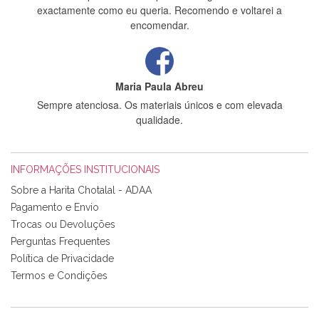
exactamente como eu queria. Recomendo e voltarei a
encomendar.
Maria Paula Abreu
Sempre atenciosa. Os materiais únicos e com elevada
qualidade.
INFORMAÇÕES INSTITUCIONAIS
Rosa Medeiros
Sobre a Harita Chotalal - ADAA
Tudo chegou em condições, pois os produtos vieram muito
Pagamento e Envio
bem acondicionados. Estou plenamente satisfeita com os
Trocas ou Devoluções
produtos adquiridos. Relativamente à bolsa, tem um tecido
Perguntas Frequentes
com um padrão e cores muito bonitas e a execução está
perfeitíssima. Futuramente penso voltar a comprar na vossa
Política de Privacidade
loja, têm excelentes artigos a um preço muito justo. A
Termos e Condições
expedição da encomenda foi muito rápida.