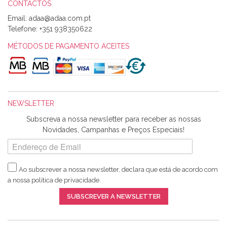
CONTACTOS
Email:
Alexandra Morais
Telefone:
+351 938350622
Olá boa Noite. Os meus tecidos chegaram hoje. Muito
obrigada pelo miminho que dá um jeitaço pras minhas linhas
MÉTODOS DE PAGAMENTO ACEITES
de bordar e não sei o que pões nos tecidos, mas que cheiram
maravilhosamente ... cheiram! :) Muito Obrigada.
NEWSLETTER
Ana Franco
Subscreva a nossa newsletter para receber as nossas
Harita a minha encomenda já chegou. :) Muito obrigada pela
Novidades, Campanhas e Preços Especiais!
rapidez no envio, pela qualidade dos materiais que me
enviaste e pela simpatia de sempre. :)
Ao subscrever a nossa newsletter, declara que está de acordo com
a nossa
política de privacidade
.
Catarina Amaro
SUBSCREVER A NEWSLETTER
5 estrelas. Gosto muito do serviço. A Harita Chotalal é muito
disponível e atenciosa. Os artigos chegam rápido.
Recomendo.