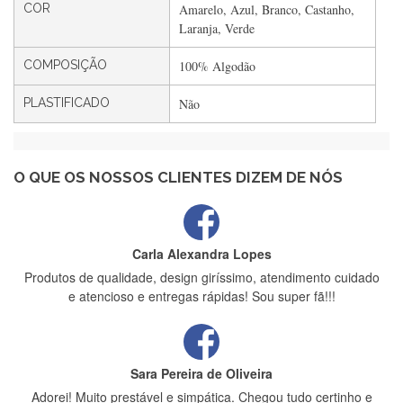
COR
Amarelo, Azul, Branco, Castanho,
Rápido, atendimento 5*. Hoje chegará a segunda encomenda
Laranja, Verde
feita de muitas certamente❤️
COMPOSIÇÃO
100% Algodão
PLASTIFICADO
Não
Maria Aldeano
Recebi a minha encomenda, rápida entrega e vinha muito
bem protegida para o transporte, muito obrigada , serviço 5
estrelas
O QUE OS NOSSOS CLIENTES DIZEM DE NÓS
Carla Alexandra Lopes
Produtos de qualidade, design giríssimo, atendimento cuidado
e atencioso e entregas rápidas! Sou super fã!!!
Sara Pereira de Oliveira
Adorei! Muito prestável e simpática. Chegou tudo certinho e