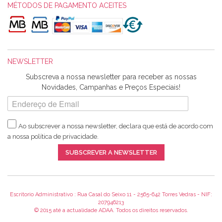
obrigada pelo miminho que dá um jeitaço pras minhas linhas
MÉTODOS DE PAGAMENTO ACEITES
de bordar e não sei o que pões nos tecidos, mas que cheiram
maravilhosamente ... cheiram! :) Muito Obrigada.
NEWSLETTER
Ana Franco
Subscreva a nossa newsletter para receber as nossas
Harita a minha encomenda já chegou. :) Muito obrigada pela
Novidades, Campanhas e Preços Especiais!
rapidez no envio, pela qualidade dos materiais que me
enviaste e pela simpatia de sempre. :)
Ao subscrever a nossa newsletter, declara que está de acordo com
a nossa
política de privacidade
.
Catarina Amaro
SUBSCREVER A NEWSLETTER
5 estrelas. Gosto muito do serviço. A Harita Chotalal é muito
disponível e atenciosa. Os artigos chegam rápido.
Recomendo.
Escritorio Administrativo : Rua Casal do Seixo 11 - 2565-642 Torres Vedras - NIF:
207946213
© 2015 até a actualidade ADAA. Todos os direitos reservados.
Teresa Duarte