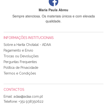
Maria Paula Abreu
Sempre atenciosa. Os materiais únicos e com elevada
qualidade.
INFORMAÇÕES INSTITUCIONAIS
Rosa Medeiros
Sobre a Harita Chotalal - ADAA
Tudo chegou em condições, pois os produtos vieram muito
Pagamento e Envio
bem acondicionados. Estou plenamente satisfeita com os
Trocas ou Devoluções
produtos adquiridos. Relativamente à bolsa, tem um tecido
Perguntas Frequentes
com um padrão e cores muito bonitas e a execução está
perfeitíssima. Futuramente penso voltar a comprar na vossa
Política de Privacidade
loja, têm excelentes artigos a um preço muito justo. A
Termos e Condições
expedição da encomenda foi muito rápida.
CONTACTOS
Email:
Alexandra Morais
Telefone:
+351 938350622
Olá boa Noite. Os meus tecidos chegaram hoje. Muito