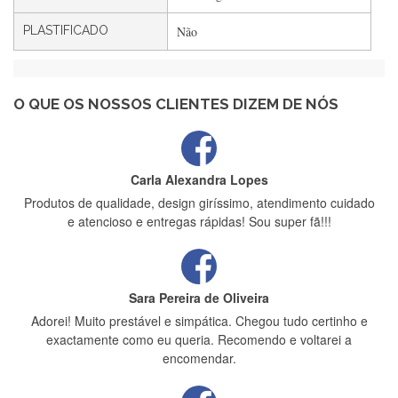
PLASTIFICADO
Não
Maria Aldeano
Recebi a minha encomenda, rápida entrega e vinha muito
bem protegida para o transporte, muito obrigada , serviço 5
estrelas
O QUE OS NOSSOS CLIENTES DIZEM DE NÓS
Carla Alexandra Lopes
Produtos de qualidade, design giríssimo, atendimento cuidado
e atencioso e entregas rápidas! Sou super fã!!!
Sara Pereira de Oliveira
Adorei! Muito prestável e simpática. Chegou tudo certinho e
exactamente como eu queria. Recomendo e voltarei a
encomendar.