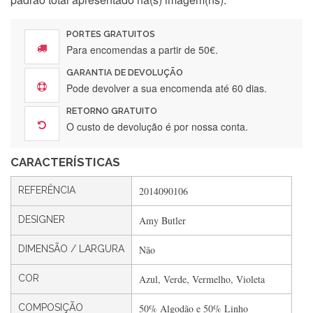
PORTES GRATUITOS
Para encomendas a partir de 50€.
GARANTIA DE DEVOLUÇÃO
Silvia Lopes
Pode devolver a sua encomenda até 60 dias.
Encomenda direitinha. Rapidez e segurança. Volto a
RETORNO GRATUITO
encomendar.
O custo de devolução é por nossa conta.
CARACTERÍSTICAS
Silvia André
REFERÊNCIA
2014090106
Gostei ,Serviço bastante rápido. recomendo
DESIGNER
Amy Butler
DIMENSÃO / LARGURA
Não
Filipa Freire
Rápido, atendimento 5*. Hoje chegará a segunda encomenda
COR
Azul, Verde, Vermelho, Violeta
feita de muitas certamente❤️
COMPOSIÇÃO
50% Algodão e 50% Linho