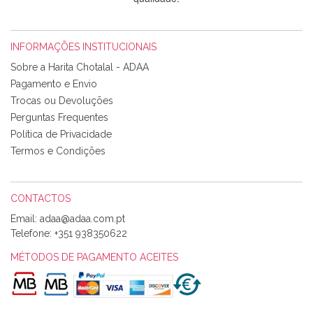
INFORMAÇÕES INSTITUCIONAIS
Rosa Medeiros
Sobre a Harita Chotalal - ADAA
Tudo chegou em condições, pois os produtos vieram muito
Pagamento e Envio
bem acondicionados. Estou plenamente satisfeita com os
Trocas ou Devoluções
produtos adquiridos. Relativamente à bolsa, tem um tecido
Perguntas Frequentes
com um padrão e cores muito bonitas e a execução está
perfeitíssima. Futuramente penso voltar a comprar na vossa
Política de Privacidade
loja, têm excelentes artigos a um preço muito justo. A
Termos e Condições
expedição da encomenda foi muito rápida.
CONTACTOS
Email:
Alexandra Morais
Telefone:
+351 938350622
Olá boa Noite. Os meus tecidos chegaram hoje. Muito
obrigada pelo miminho que dá um jeitaço pras minhas linhas
MÉTODOS DE PAGAMENTO ACEITES
de bordar e não sei o que pões nos tecidos, mas que cheiram
maravilhosamente ... cheiram! :) Muito Obrigada.