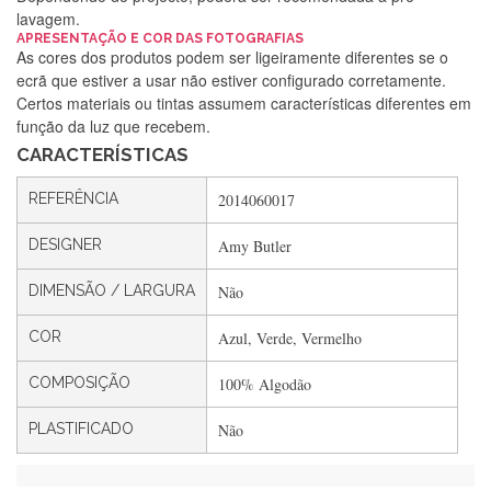
lavagem.
Silvia Lopes
APRESENTAÇÃO E COR DAS FOTOGRAFIAS
As cores dos produtos podem ser ligeiramente diferentes se o
Encomenda direitinha. Rapidez e segurança. Volto a
ecrã que estiver a usar não estiver configurado corretamente.
encomendar.
Certos materiais ou tintas assumem características diferentes em
função da luz que recebem.
CARACTERÍSTICAS
Silvia André
REFERÊNCIA
2014060017
Gostei ,Serviço bastante rápido. recomendo
DESIGNER
Amy Butler
DIMENSÃO / LARGURA
Não
Filipa Freire
Rápido, atendimento 5*. Hoje chegará a segunda encomenda
COR
Azul, Verde, Vermelho
feita de muitas certamente❤️
COMPOSIÇÃO
100% Algodão
PLASTIFICADO
Não
Maria Aldeano
Recebi a minha encomenda, rápida entrega e vinha muito