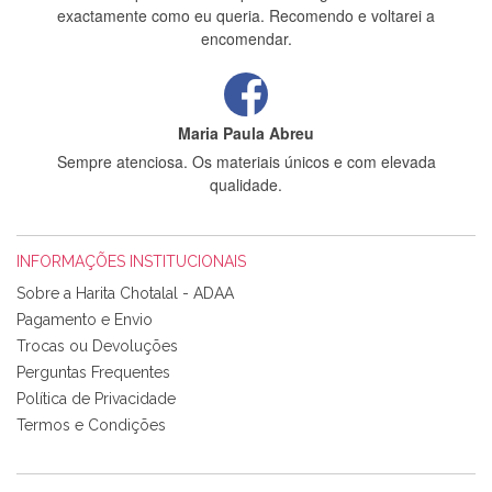
exactamente como eu queria. Recomendo e voltarei a
encomendar.
Maria Paula Abreu
Sempre atenciosa. Os materiais únicos e com elevada
qualidade.
INFORMAÇÕES INSTITUCIONAIS
Rosa Medeiros
Sobre a Harita Chotalal - ADAA
Tudo chegou em condições, pois os produtos vieram muito
Pagamento e Envio
bem acondicionados. Estou plenamente satisfeita com os
Trocas ou Devoluções
produtos adquiridos. Relativamente à bolsa, tem um tecido
Perguntas Frequentes
com um padrão e cores muito bonitas e a execução está
perfeitíssima. Futuramente penso voltar a comprar na vossa
Política de Privacidade
loja, têm excelentes artigos a um preço muito justo. A
Termos e Condições
expedição da encomenda foi muito rápida.