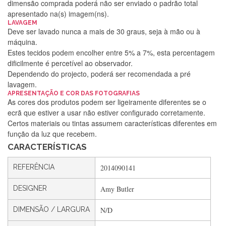
dimensão comprada poderá não ser enviado o padrão total
apresentado na(s) imagem(ns).
LAVAGEM
Deve ser lavado nunca a mais de 30 graus, seja à mão ou à
máquina.
Estes tecidos podem encolher entre 5% a 7%, esta percentagem
dificilmente é percetível ao observador.
Dependendo do projecto, poderá ser recomendada a pré
lavagem.
APRESENTAÇÃO E COR DAS FOTOGRAFIAS
Silvia Lopes
As cores dos produtos podem ser ligeiramente diferentes se o
ecrã que estiver a usar não estiver configurado corretamente.
Encomenda direitinha. Rapidez e segurança. Volto a
Certos materiais ou tintas assumem características diferentes em
encomendar.
função da luz que recebem.
CARACTERÍSTICAS
Silvia André
REFERÊNCIA
2014090141
Gostei ,Serviço bastante rápido. recomendo
DESIGNER
Amy Butler
DIMENSÃO / LARGURA
N/D
Filipa Freire