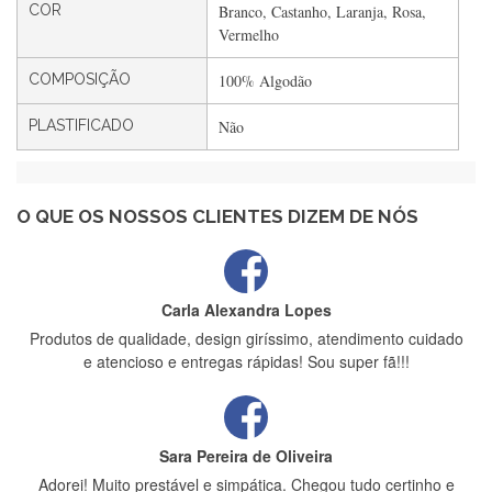
COR
Branco, Castanho, Laranja, Rosa,
Rápido, atendimento 5*. Hoje chegará a segunda encomenda
Vermelho
feita de muitas certamente❤️
COMPOSIÇÃO
100% Algodão
PLASTIFICADO
Não
Maria Aldeano
Recebi a minha encomenda, rápida entrega e vinha muito
bem protegida para o transporte, muito obrigada , serviço 5
estrelas
O QUE OS NOSSOS CLIENTES DIZEM DE NÓS
Carla Alexandra Lopes
Produtos de qualidade, design giríssimo, atendimento cuidado
e atencioso e entregas rápidas! Sou super fã!!!
Sara Pereira de Oliveira
Adorei! Muito prestável e simpática. Chegou tudo certinho e