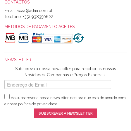
CONTACTOS
Email:
Alexandra Morais
Telefone:
+351 938350622
Olá boa Noite. Os meus tecidos chegaram hoje. Muito
obrigada pelo miminho que dá um jeitaço pras minhas linhas
MÉTODOS DE PAGAMENTO ACEITES
de bordar e não sei o que pões nos tecidos, mas que cheiram
maravilhosamente ... cheiram! :) Muito Obrigada.
NEWSLETTER
Ana Franco
Subscreva a nossa newsletter para receber as nossas
Harita a minha encomenda já chegou. :) Muito obrigada pela
Novidades, Campanhas e Preços Especiais!
rapidez no envio, pela qualidade dos materiais que me
enviaste e pela simpatia de sempre. :)
Ao subscrever a nossa newsletter, declara que está de acordo com
a nossa
política de privacidade
.
Catarina Amaro
SUBSCREVER A NEWSLETTER
5 estrelas. Gosto muito do serviço. A Harita Chotalal é muito
disponível e atenciosa. Os artigos chegam rápido.
Recomendo.