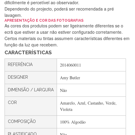
dificilmente é percetível ao observador.
Dependendo do projecto, poderá ser recomendada a pré
lavagem.
APRESENTAÇÃO E COR DAS FOTOGRAFIAS
Silvia Lopes
As cores dos produtos podem ser ligeiramente diferentes se o
ecrã que estiver a usar não estiver configurado corretamente.
Encomenda direitinha. Rapidez e segurança. Volto a
Certos materiais ou tintas assumem características diferentes em
encomendar.
função da luz que recebem.
CARACTERÍSTICAS
Silvia André
REFERÊNCIA
2014060011
Gostei ,Serviço bastante rápido. recomendo
DESIGNER
Amy Butler
DIMENSÃO / LARGURA
Não
Filipa Freire
COR
Amarelo, Azul, Castanho, Verde,
Rápido, atendimento 5*. Hoje chegará a segunda encomenda
Violeta
feita de muitas certamente❤️
COMPOSIÇÃO
100% Algodão
PLASTIFICADO
Não