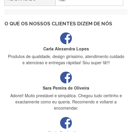
Maria Aldeano
Recebi a minha encomenda, rápida entrega e vinha muito
bem protegida para o transporte, muito obrigada , serviço 5
estrelas
O QUE OS NOSSOS CLIENTES DIZEM DE NÓS
Carla Alexandra Lopes
Produtos de qualidade, design giríssimo, atendimento cuidado
e atencioso e entregas rápidas! Sou super fã!!!
Sara Pereira de Oliveira
Adorei! Muito prestável e simpática. Chegou tudo certinho e
exactamente como eu queria. Recomendo e voltarei a
encomendar.