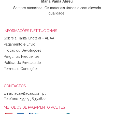
Maria Paula Abreu
Sempre atenciosa. Os materiais únicos e com elevada
qualidade.
INFORMAÇÕES INSTITUCIONAIS
Rosa Medeiros
Sobre a Harita Chotalal - ADAA
Tudo chegou em condições, pois os produtos vieram muito
Pagamento e Envio
bem acondicionados. Estou plenamente satisfeita com os
Trocas ou Devoluções
produtos adquiridos. Relativamente à bolsa, tem um tecido
Perguntas Frequentes
com um padrão e cores muito bonitas e a execução está
perfeitíssima. Futuramente penso voltar a comprar na vossa
Política de Privacidade
loja, têm excelentes artigos a um preço muito justo. A
Termos e Condições
expedição da encomenda foi muito rápida.
CONTACTOS
Email:
Alexandra Morais
Telefone:
+351 938350622
Olá boa Noite. Os meus tecidos chegaram hoje. Muito
obrigada pelo miminho que dá um jeitaço pras minhas linhas
MÉTODOS DE PAGAMENTO ACEITES
de bordar e não sei o que pões nos tecidos, mas que cheiram