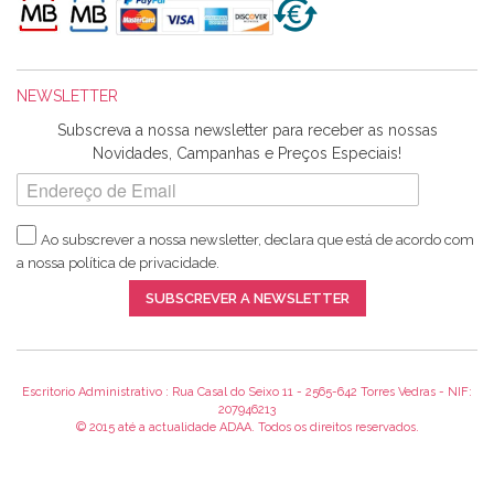
maravilhosamente ... cheiram! :) Muito Obrigada.
NEWSLETTER
Ana Franco
Subscreva a nossa newsletter para receber as nossas
Harita a minha encomenda já chegou. :) Muito obrigada pela
Novidades, Campanhas e Preços Especiais!
rapidez no envio, pela qualidade dos materiais que me
enviaste e pela simpatia de sempre. :)
Ao subscrever a nossa newsletter, declara que está de acordo com
a nossa
política de privacidade
.
Catarina Amaro
SUBSCREVER A NEWSLETTER
5 estrelas. Gosto muito do serviço. A Harita Chotalal é muito
disponível e atenciosa. Os artigos chegam rápido.
Recomendo.
Escritorio Administrativo : Rua Casal do Seixo 11 - 2565-642 Torres Vedras - NIF:
207946213
© 2015 até a actualidade ADAA. Todos os direitos reservados.
Teresa Duarte
Já sou cliente à algum tempo e encontro me super satisfeita!