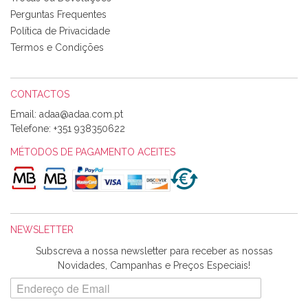
produtos adquiridos. Relativamente à bolsa, tem um tecido
Perguntas Frequentes
com um padrão e cores muito bonitas e a execução está
perfeitíssima. Futuramente penso voltar a comprar na vossa
Política de Privacidade
loja, têm excelentes artigos a um preço muito justo. A
Termos e Condições
expedição da encomenda foi muito rápida.
CONTACTOS
Email:
Alexandra Morais
Telefone:
+351 938350622
Olá boa Noite. Os meus tecidos chegaram hoje. Muito
obrigada pelo miminho que dá um jeitaço pras minhas linhas
MÉTODOS DE PAGAMENTO ACEITES
de bordar e não sei o que pões nos tecidos, mas que cheiram
maravilhosamente ... cheiram! :) Muito Obrigada.
NEWSLETTER
Ana Franco
Subscreva a nossa newsletter para receber as nossas
Harita a minha encomenda já chegou. :) Muito obrigada pela
Novidades, Campanhas e Preços Especiais!
rapidez no envio, pela qualidade dos materiais que me
enviaste e pela simpatia de sempre. :)