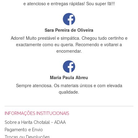
e atencioso e entregas rápidas! Sou super fã!!!
Sara Pereira de Oliveira
Adorei! Muito prestável e simpática. Chegou tudo certinho e
exactamente como eu queria. Recomendo e voltarei a
encomendar.
Maria Paula Abreu
Sempre atenciosa. Os materiais únicos e com elevada
qualidade.
INFORMAÇÕES INSTITUCIONAIS
Rosa Medeiros
Sobre a Harita Chotalal - ADAA
Tudo chegou em condições, pois os produtos vieram muito
Pagamento e Envio
bem acondicionados. Estou plenamente satisfeita com os
Trocas ou Devoluções