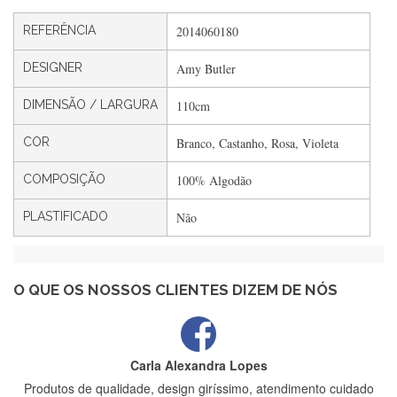
Silvia André
REFERÊNCIA
2014060180
Gostei ,Serviço bastante rápido. recomendo
DESIGNER
Amy Butler
DIMENSÃO / LARGURA
110cm
Filipa Freire
Rápido, atendimento 5*. Hoje chegará a segunda encomenda
COR
Branco, Castanho, Rosa, Violeta
feita de muitas certamente❤️
COMPOSIÇÃO
100% Algodão
PLASTIFICADO
Não
Maria Aldeano
Recebi a minha encomenda, rápida entrega e vinha muito
bem protegida para o transporte, muito obrigada , serviço 5
estrelas
O QUE OS NOSSOS CLIENTES DIZEM DE NÓS
Carla Alexandra Lopes
Produtos de qualidade, design giríssimo, atendimento cuidado