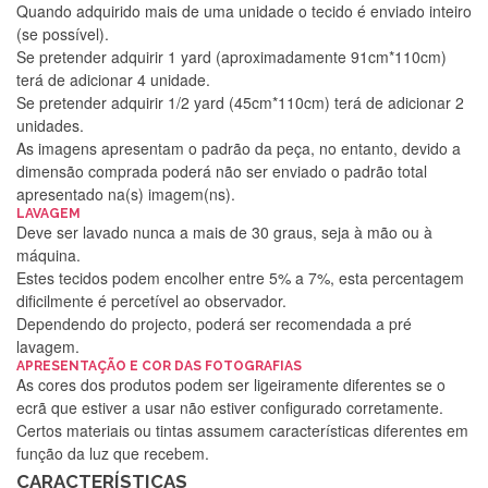
Quando adquirido mais de uma unidade o tecido é enviado inteiro
(se possível).
Se pretender adquirir 1 yard (aproximadamente 91cm*110cm)
terá de adicionar 4 unidade.
Se pretender adquirir 1/2 yard (45cm*110cm) terá de adicionar 2
unidades.
As imagens apresentam o padrão da peça, no entanto, devido a
dimensão comprada poderá não ser enviado o padrão total
apresentado na(s) imagem(ns).
LAVAGEM
Deve ser lavado nunca a mais de 30 graus, seja à mão ou à
máquina.
Estes tecidos podem encolher entre 5% a 7%, esta percentagem
dificilmente é percetível ao observador.
Dependendo do projecto, poderá ser recomendada a pré
lavagem.
Silvia Lopes
APRESENTAÇÃO E COR DAS FOTOGRAFIAS
As cores dos produtos podem ser ligeiramente diferentes se o
Encomenda direitinha. Rapidez e segurança. Volto a
ecrã que estiver a usar não estiver configurado corretamente.
encomendar.
Certos materiais ou tintas assumem características diferentes em
função da luz que recebem.
CARACTERÍSTICAS