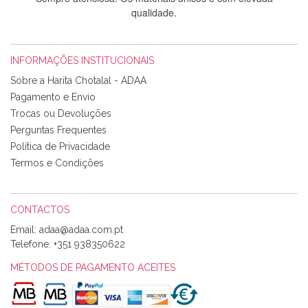
qualidade.
INFORMAÇÕES INSTITUCIONAIS
Rosa Medeiros
Sobre a Harita Chotalal - ADAA
Tudo chegou em condições, pois os produtos vieram muito
Pagamento e Envio
bem acondicionados. Estou plenamente satisfeita com os
Trocas ou Devoluções
produtos adquiridos. Relativamente à bolsa, tem um tecido
Perguntas Frequentes
com um padrão e cores muito bonitas e a execução está
perfeitíssima. Futuramente penso voltar a comprar na vossa
Política de Privacidade
loja, têm excelentes artigos a um preço muito justo. A
Termos e Condições
expedição da encomenda foi muito rápida.
CONTACTOS
Email:
Alexandra Morais
Telefone:
+351 938350622
Olá boa Noite. Os meus tecidos chegaram hoje. Muito
obrigada pelo miminho que dá um jeitaço pras minhas linhas
MÉTODOS DE PAGAMENTO ACEITES
de bordar e não sei o que pões nos tecidos, mas que cheiram
maravilhosamente ... cheiram! :) Muito Obrigada.