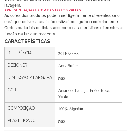
lavagem.
APRESENTAÇÃO E COR DAS FOTOGRAFIAS
Silvia Lopes
As cores dos produtos podem ser ligeiramente diferentes se o
ecrã que estiver a usar não estiver configurado corretamente.
Encomenda direitinha. Rapidez e segurança. Volto a
Certos materiais ou tintas assumem características diferentes em
encomendar.
função da luz que recebem.
CARACTERÍSTICAS
Silvia André
REFERÊNCIA
2014090088
Gostei ,Serviço bastante rápido. recomendo
DESIGNER
Amy Butler
DIMENSÃO / LARGURA
Não
Filipa Freire
COR
Amarelo, Laranja, Preto, Rosa,
Rápido, atendimento 5*. Hoje chegará a segunda encomenda
Verde
feita de muitas certamente❤️
COMPOSIÇÃO
100% Algodão
PLASTIFICADO
Não
Maria Aldeano