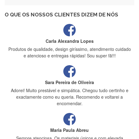
Recebi a minha encomenda, rápida entrega e vinha muito
bem protegida para o transporte, muito obrigada , serviço 5
estrelas
O QUE OS NOSSOS CLIENTES DIZEM DE NÓS
Carla Alexandra Lopes
Produtos de qualidade, design giríssimo, atendimento cuidado
e atencioso e entregas rápidas! Sou super fã!!!
Sara Pereira de Oliveira
Adorei! Muito prestável e simpática. Chegou tudo certinho e
exactamente como eu queria. Recomendo e voltarei a
encomendar.
Maria Paula Abreu
Sempre atenciosa. Os materiais únicos e com elevada