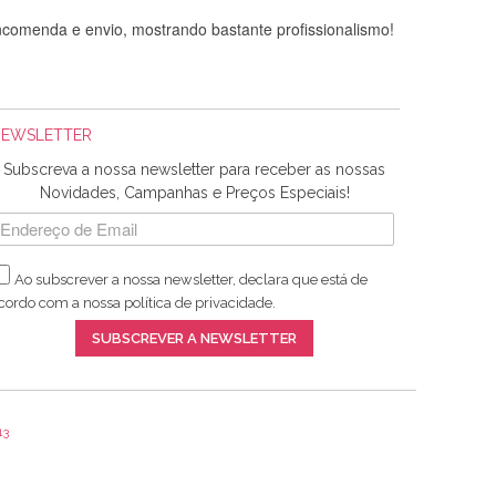
comenda e envio, mostrando bastante profissionalismo!
NEWSLETTER
Subscreva a nossa newsletter para receber as nossas
Novidades, Campanhas e Preços Especiais!
Ao subscrever a nossa newsletter, declara que está de
adquiridos. Relativamente à bolsa, tem um tecido com um
cordo com a nossa
política de privacidade
.
lentes artigos a um preço muito justo. A expedição da
SUBSCREVER A NEWSLETTER
13
ar e não sei o que pões nos tecidos, mas que cheiram