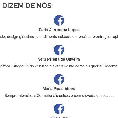
 DIZEM DE NÓS
ápida entrega e vinha muito bem protegida para o transporte, muito o
Carla Alexandra Lopes
de, design giríssimo, atendimento cuidado e atencioso e entregas rápi
Sara Pereira de Oliveira
impática. Chegou tudo certinho e exactamente como eu queria. Recome
Maria Paula Abreu
Sempre atenciosa. Os materiais únicos e com elevada qualidade.
Tina Pires