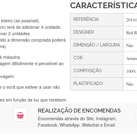
CARACTERÍSTIC
REFERÊNCIA
20141
nteiro (se possível).
) terá de adicionar 4 unidade.
DESIGNER
Red R
onar 2 unidades.
Silvia Lopes
vido a dimensão comprada poderá
Encomenda direitinha. Rapidez e segurança. Volto a encomendar.
DIMENSÃO / LARGURA
Não
ns).
 à máquina.
COR
Amare
gem dificilmente é percetível ao
Silvia André
COMPOSIÇÃO
100%
lavagem.
Gostei ,Serviço bastante rápido. recomendo
PLASTIFICADO
Não
e o ecrã que estiver a usar não
ntes em função da luz que recebem.
Filipa Freire
REALIZAÇÃO DE ENCOMENDAS
tendimento 5*. Hoje chegará a segunda encomenda feita de muitas ce
Encomendas através do Site, Instagram,
Facebook, WhatsApp, Webchat e Email.
Maria Aldeano