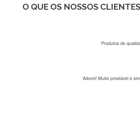
O QUE OS NOSSOS CLIENTES
Recebi a minha encomenda, r
Produtos de qualida
Adorei! Muito prestável e s