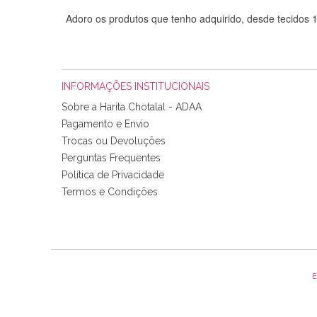
Adoro os produtos que tenho adquirido, desde tecidos
INFORMAÇÕES INSTITUCIONAIS
Sobre a Harita Chotalal - ADAA
Pagamento e Envio
Trocas ou Devoluções
Perguntas Frequentes
Política de Privacidade
Tudo chegou em condições, pois os produtos vieram muit
Termos e Condições
padrão e cores muito bonitas e a execução está perfe
E
Olá boa Noite. Os meus tecidos chegaram hoje. Muito