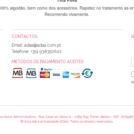
 100% algodão, bem como dos acessórios. Rapidez no tratamento as en
Recomendo vivamente.
CONTACTOS
Sílvia Maria Bernardino Mestre
Email:
Informo que recebi hoje a encomenda, gostei muito dos tecidos.
Telefone:
+351 938350622
MÉTODOS DE PAGAMENTO ACEITES
Rosa Medeiros
o bem acondicionados. Estou plenamente satisfeita com os produtos 
a
itíssima. Futuramente penso voltar a comprar na vossa loja, têm exce
encomenda foi muito rápida.
scritorio Administrativo : Rua Casal do Seixo 11 - 2565-642 Torres Vedras - NIF: 2079462
Alexandra Morais
© 2015 até a actualidade ADAA. Todos os direitos reservados.
 obrigada pelo miminho que dá um jeitaço pras minhas linhas de bord
maravilhosamente ... cheiram! :) Muito Obrigada.