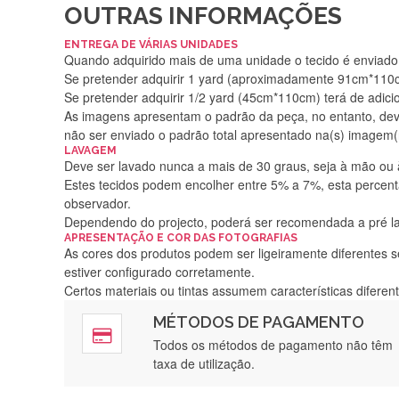
OUTRAS INFORMAÇÕES
ENTREGA DE VÁRIAS UNIDADES
Quando adquirido mais de uma unidade o tecido é enviado i
Se pretender adquirir 1 yard (aproximadamente 91cm*110cm
Se pretender adquirir 1/2 yard (45cm*110cm) terá de adici
As imagens apresentam o padrão da peça, no entanto, de
não ser enviado o padrão total apresentado na(s) imagem(
LAVAGEM
Deve ser lavado nunca a mais de 30 graus, seja à mão ou
Estes tecidos podem encolher entre 5% a 7%, esta percenta
observador.
Dependendo do projecto, poderá ser recomendada a pré 
APRESENTAÇÃO E COR DAS FOTOGRAFIAS
As cores dos produtos podem ser ligeiramente diferentes s
estiver configurado corretamente.
Certos materiais ou tintas assumem características difere
MÉTODOS DE PAGAMENTO
Rápido, a
Todos os métodos de pagamento não têm
taxa de utilização.