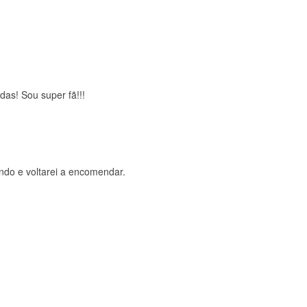
brigada , serviço 5 estrelas
das! Sou super fã!!!
ndo e voltarei a encomendar.