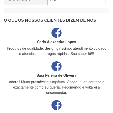
Maria Aldeano
Recebi a minha encomenda, rápida entrega e vinha muito
bem protegida para o transporte, muito obrigada , serviço 5
estrelas
O QUE OS NOSSOS CLIENTES DIZEM DE NÓS
Carla Alexandra Lopes
Produtos de qualidade, design giríssimo, atendimento cuidado
e atencioso e entregas rápidas! Sou super fã!!!
Sara Pereira de Oliveira
Adorei! Muito prestável e simpática. Chegou tudo certinho e
exactamente como eu queria. Recomendo e voltarei a
encomendar.