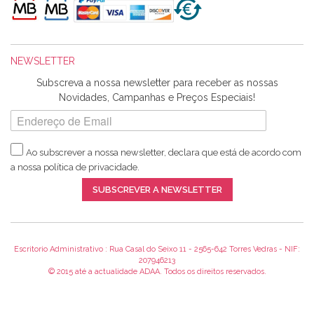
maravilhosamente ... cheiram! :) Muito Obrigada.
NEWSLETTER
Ana Franco
Subscreva a nossa newsletter para receber as nossas
Harita a minha encomenda já chegou. :) Muito obrigada pela
Novidades, Campanhas e Preços Especiais!
rapidez no envio, pela qualidade dos materiais que me
enviaste e pela simpatia de sempre. :)
Ao subscrever a nossa newsletter, declara que está de acordo com
a nossa
política de privacidade
.
Catarina Amaro
SUBSCREVER A NEWSLETTER
5 estrelas. Gosto muito do serviço. A Harita Chotalal é muito
disponível e atenciosa. Os artigos chegam rápido.
Recomendo.
Escritorio Administrativo : Rua Casal do Seixo 11 - 2565-642 Torres Vedras - NIF:
207946213
© 2015 até a actualidade ADAA. Todos os direitos reservados.
Teresa Duarte
Já sou cliente à algum tempo e encontro me super satisfeita!