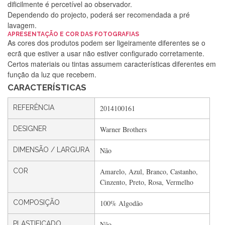
dificilmente é percetível ao observador.
Dependendo do projecto, poderá ser recomendada a pré
lavagem.
APRESENTAÇÃO E COR DAS FOTOGRAFIAS
Silvia Lopes
As cores dos produtos podem ser ligeiramente diferentes se o
ecrã que estiver a usar não estiver configurado corretamente.
Encomenda direitinha. Rapidez e segurança. Volto a
Certos materiais ou tintas assumem características diferentes em
encomendar.
função da luz que recebem.
CARACTERÍSTICAS
Silvia André
REFERÊNCIA
2014100161
Gostei ,Serviço bastante rápido. recomendo
DESIGNER
Warner Brothers
DIMENSÃO / LARGURA
Não
Filipa Freire
COR
Amarelo, Azul, Branco, Castanho,
Rápido, atendimento 5*. Hoje chegará a segunda encomenda
Cinzento, Preto, Rosa, Vermelho
feita de muitas certamente❤️
COMPOSIÇÃO
100% Algodão
PLASTIFICADO
Não