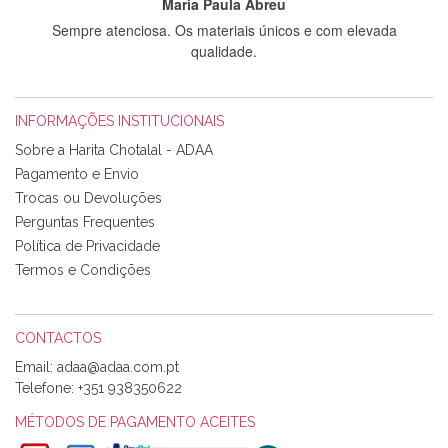
Maria Paula Abreu
Sempre atenciosa. Os materiais únicos e com elevada
qualidade.
INFORMAÇÕES INSTITUCIONAIS
Rosa Medeiros
Sobre a Harita Chotalal - ADAA
Tudo chegou em condições, pois os produtos vieram muito
Pagamento e Envio
bem acondicionados. Estou plenamente satisfeita com os
Trocas ou Devoluções
produtos adquiridos. Relativamente à bolsa, tem um tecido
Perguntas Frequentes
com um padrão e cores muito bonitas e a execução está
perfeitíssima. Futuramente penso voltar a comprar na vossa
Política de Privacidade
loja, têm excelentes artigos a um preço muito justo. A
Termos e Condições
expedição da encomenda foi muito rápida.
CONTACTOS
Email:
Alexandra Morais
Telefone:
+351 938350622
Olá boa Noite. Os meus tecidos chegaram hoje. Muito
obrigada pelo miminho que dá um jeitaço pras minhas linhas
MÉTODOS DE PAGAMENTO ACEITES
de bordar e não sei o que pões nos tecidos, mas que cheiram