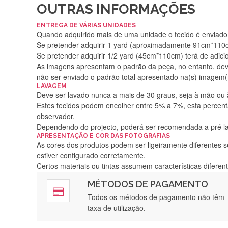
OUTRAS INFORMAÇÕES
ENTREGA DE VÁRIAS UNIDADES
Quando adquirido mais de uma unidade o tecido é enviado i
Se pretender adquirir 1 yard (aproximadamente 91cm*110cm
Se pretender adquirir 1/2 yard (45cm*110cm) terá de adici
As imagens apresentam o padrão da peça, no entanto, de
não ser enviado o padrão total apresentado na(s) imagem(
LAVAGEM
Deve ser lavado nunca a mais de 30 graus, seja à mão ou
Estes tecidos podem encolher entre 5% a 7%, esta percenta
observador.
Dependendo do projecto, poderá ser recomendada a pré 
APRESENTAÇÃO E COR DAS FOTOGRAFIAS
As cores dos produtos podem ser ligeiramente diferentes s
estiver configurado corretamente.
Certos materiais ou tintas assumem características difere
MÉTODOS DE PAGAMENTO
Rápido, a
Todos os métodos de pagamento não têm
taxa de utilização.