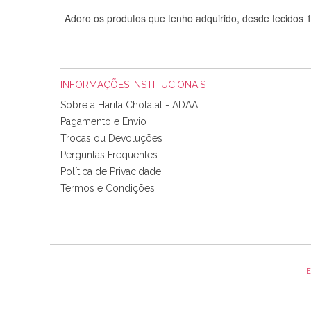
Adoro os produtos que tenho adquirido, desde tecidos
INFORMAÇÕES INSTITUCIONAIS
Sobre a Harita Chotalal - ADAA
Pagamento e Envio
Trocas ou Devoluções
Perguntas Frequentes
Política de Privacidade
Tudo chegou em condições, pois os produtos vieram muit
Termos e Condições
padrão e cores muito bonitas e a execução está perfe
E
Olá boa Noite. Os meus tecidos chegaram hoje. Muito