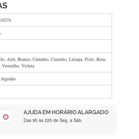
AS
10274
s
lo, Azul, Branco, Castanho, Cinzento, Laranja, Preto, Rosa,
, Vermelho, Violeta
 Algodão
AJUDA EM HORÁRIO ALARGADO
rtamente❤️
Das 9h às 22h de Seg. a Sáb.