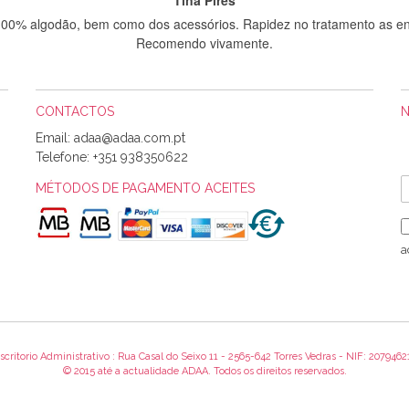
 100% algodão, bem como dos acessórios. Rapidez no tratamento as en
Recomendo vivamente.
CONTACTOS
Sílvia Maria Bernardino Mestre
Email:
Informo que recebi hoje a encomenda, gostei muito dos tecidos.
Telefone:
+351 938350622
MÉTODOS DE PAGAMENTO ACEITES
Rosa Medeiros
o bem acondicionados. Estou plenamente satisfeita com os produtos 
a
itíssima. Futuramente penso voltar a comprar na vossa loja, têm exce
encomenda foi muito rápida.
scritorio Administrativo : Rua Casal do Seixo 11 - 2565-642 Torres Vedras - NIF: 2079462
Alexandra Morais
© 2015 até a actualidade ADAA. Todos os direitos reservados.
 obrigada pelo miminho que dá um jeitaço pras minhas linhas de bord
maravilhosamente ... cheiram! :) Muito Obrigada.