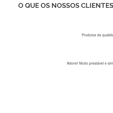
O QUE OS NOSSOS CLIENTES
Recebi a minha encomenda, r
Produtos de qualida
Adorei! Muito prestável e s