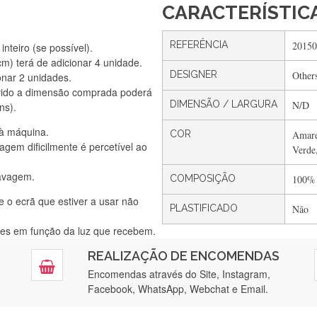
CARACTERÍSTIC
REFERÊNCIA
20150
nteiro (se possível).
) terá de adicionar 4 unidade.
DESIGNER
Other
onar 2 unidades.
Silvia Lopes
vido a dimensão comprada poderá
Encomenda direitinha. Rapidez e segurança. Volto a encomendar.
DIMENSÃO / LARGURA
N/D
ns).
 à máquina.
COR
Amare
gem dificilmente é percetível ao
Verde
Silvia André
lavagem.
Gostei ,Serviço bastante rápido. recomendo
COMPOSIÇÃO
100%
e o ecrã que estiver a usar não
PLASTIFICADO
Não
ntes em função da luz que recebem.
Filipa Freire
REALIZAÇÃO DE ENCOMENDAS
tendimento 5*. Hoje chegará a segunda encomenda feita de muitas ce
Encomendas através do Site, Instagram,
Facebook, WhatsApp, Webchat e Email.
Maria Aldeano