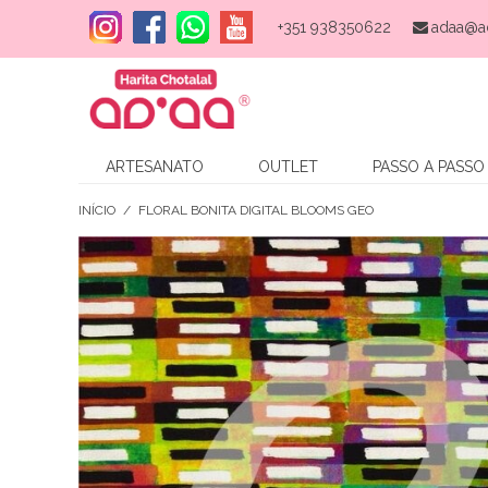
+351 938350622
adaa@a
ARTESANATO
OUTLET
PASSO A PASSO
INÍCIO
/
FLORAL BONITA DIGITAL BLOOMS GEO