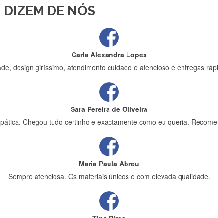
 DIZEM DE NÓS
ápida entrega e vinha muito bem protegida para o transporte, muito o
Carla Alexandra Lopes
de, design giríssimo, atendimento cuidado e atencioso e entregas rápi
Sara Pereira de Oliveira
impática. Chegou tudo certinho e exactamente como eu queria. Recome
Maria Paula Abreu
Sempre atenciosa. Os materiais únicos e com elevada qualidade.
Tina Pires