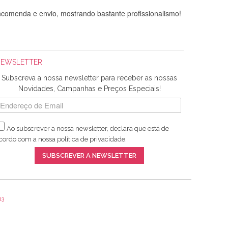
comenda e envio, mostrando bastante profissionalismo!
NEWSLETTER
Subscreva a nossa newsletter para receber as nossas
Novidades, Campanhas e Preços Especiais!
Ao subscrever a nossa newsletter, declara que está de
adquiridos. Relativamente à bolsa, tem um tecido com um
cordo com a nossa
política de privacidade
.
lentes artigos a um preço muito justo. A expedição da
SUBSCREVER A NEWSLETTER
13
ar e não sei o que pões nos tecidos, mas que cheiram