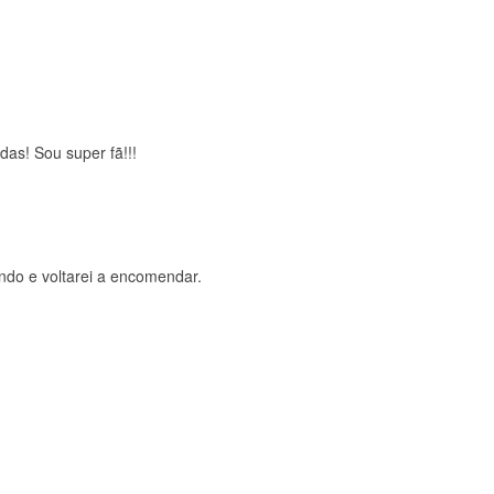
brigada , serviço 5 estrelas
das! Sou super fã!!!
ndo e voltarei a encomendar.