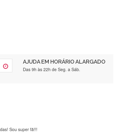
AJUDA EM HORÁRIO ALARGADO
rtamente❤️
Das 9h às 22h de Seg. a Sáb.
brigada , serviço 5 estrelas
das! Sou super fã!!!