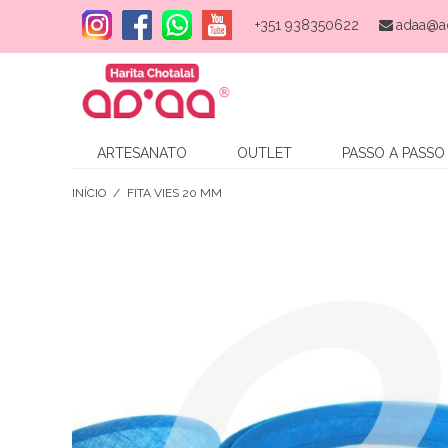
+351 938350622
adaa@a
ARTESANATO
OUTLET
PASSO A PASSO
INÍCIO
/
FITA VIES 20 MM