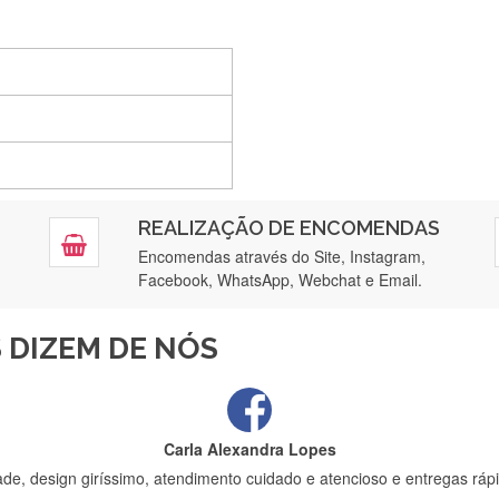
Silvia André
Gostei ,Serviço bastante rápido. recomendo
Filipa Freire
REALIZAÇÃO DE ENCOMENDAS
tendimento 5*. Hoje chegará a segunda encomenda feita de muitas ce
Encomendas através do Site, Instagram,
Facebook, WhatsApp, Webchat e Email.
Maria Aldeano
 DIZEM DE NÓS
ápida entrega e vinha muito bem protegida para o transporte, muito o
Carla Alexandra Lopes
de, design giríssimo, atendimento cuidado e atencioso e entregas rápi