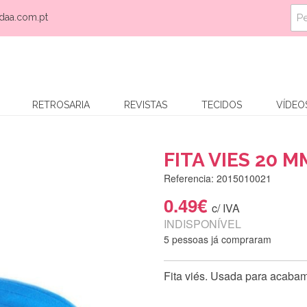
daa.com.pt
RETROSARIA
REVISTAS
TECIDOS
VÍDEO
FITA VIES 20 M
Referencia: 2015010021
0.49€
c/ IVA
INDISPONÍVEL
5 pessoas já compraram
Fita viés. Usada para acabam