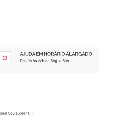
AJUDA EM HORÁRIO ALARGADO
rtamente❤️
Das 9h às 22h de Seg. a Sáb.
brigada , serviço 5 estrelas
das! Sou super fã!!!