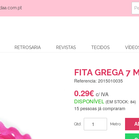
daa.com.pt
RETROSARIA
REVISTAS
TECIDOS
VÍDEO
FITA GREGA 7 
Referencia: 2015010035
0.29€
c/ IVA
DISPONÍVEL
(EM STOCK: 84)
15 pessoas já compraram
A
Qtd:
Metro