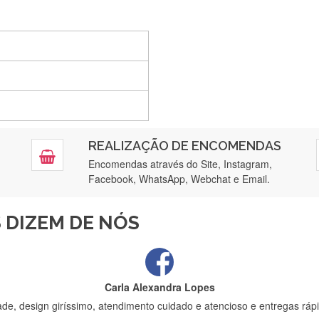
Silvia André
Gostei ,Serviço bastante rápido. recomendo
Filipa Freire
REALIZAÇÃO DE ENCOMENDAS
tendimento 5*. Hoje chegará a segunda encomenda feita de muitas ce
Encomendas através do Site, Instagram,
Facebook, WhatsApp, Webchat e Email.
Maria Aldeano
 DIZEM DE NÓS
ápida entrega e vinha muito bem protegida para o transporte, muito o
Carla Alexandra Lopes
de, design giríssimo, atendimento cuidado e atencioso e entregas rápi