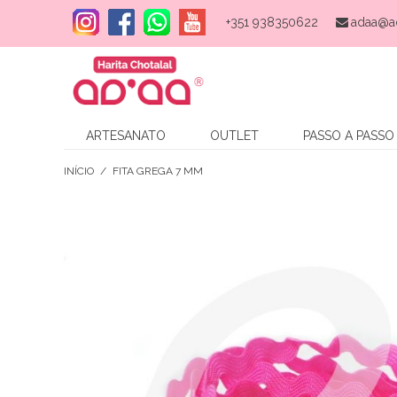
+351 938350622
adaa@a
ARTESANATO
OUTLET
PASSO A PASSO
INÍCIO
/
FITA GREGA 7 MM