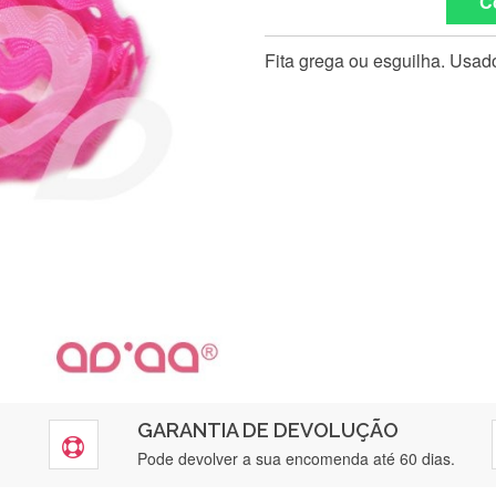
C
Fita grega ou esguilha. Usado
GARANTIA DE DEVOLUÇÃO
Silvia Lopes
Pode devolver a sua encomenda até 60 dias.
Encomenda direitinha. Rapidez e segurança. Volto a encomendar.