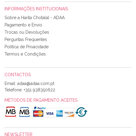
INFORMAÇÕES INSTITUCIONAIS
Rosa Medeiros
Sobre a Harita Chotalal - ADAA
Tudo chegou em condições, pois os produtos vieram muito
Pagamento e Envio
bem acondicionados. Estou plenamente satisfeita com os
Trocas ou Devoluções
produtos adquiridos. Relativamente à bolsa, tem um tecido
Perguntas Frequentes
com um padrão e cores muito bonitas e a execução está
perfeitíssima. Futuramente penso voltar a comprar na vossa
Política de Privacidade
loja, têm excelentes artigos a um preço muito justo. A
Termos e Condições
expedição da encomenda foi muito rápida.
CONTACTOS
Email:
Alexandra Morais
Telefone:
+351 938350622
Olá boa Noite. Os meus tecidos chegaram hoje. Muito
obrigada pelo miminho que dá um jeitaço pras minhas linhas
MÉTODOS DE PAGAMENTO ACEITES
de bordar e não sei o que pões nos tecidos, mas que cheiram
maravilhosamente ... cheiram! :) Muito Obrigada.
NEWSLETTER