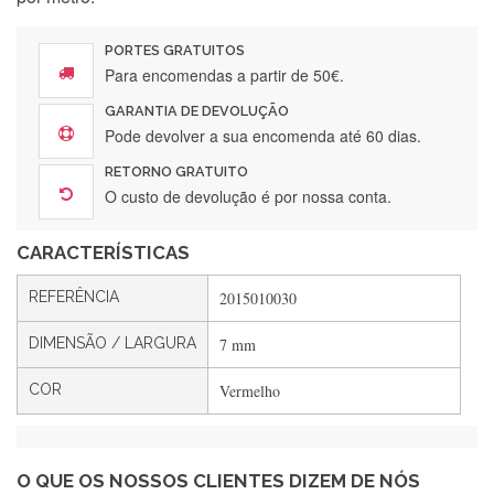
Encomenda direitinha. Rapidez e segurança. Volto a
encomendar.
PORTES GRATUITOS
Para encomendas a partir de 50€.
GARANTIA DE DEVOLUÇÃO
Silvia André
Pode devolver a sua encomenda até 60 dias.
Gostei ,Serviço bastante rápido. recomendo
RETORNO GRATUITO
O custo de devolução é por nossa conta.
CARACTERÍSTICAS
Filipa Freire
Rápido, atendimento 5*. Hoje chegará a segunda encomenda
REFERÊNCIA
2015010030
feita de muitas certamente❤️
DIMENSÃO / LARGURA
7 mm
COR
Vermelho
Maria Aldeano
Recebi a minha encomenda, rápida entrega e vinha muito
bem protegida para o transporte, muito obrigada , serviço 5
estrelas
O QUE OS NOSSOS CLIENTES DIZEM DE NÓS