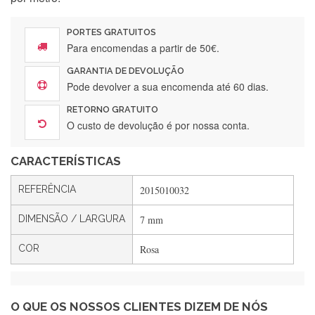
Encomenda direitinha. Rapidez e segurança. Volto a
encomendar.
PORTES GRATUITOS
Para encomendas a partir de 50€.
GARANTIA DE DEVOLUÇÃO
Silvia André
Pode devolver a sua encomenda até 60 dias.
Gostei ,Serviço bastante rápido. recomendo
RETORNO GRATUITO
O custo de devolução é por nossa conta.
CARACTERÍSTICAS
Filipa Freire
Rápido, atendimento 5*. Hoje chegará a segunda encomenda
REFERÊNCIA
2015010032
feita de muitas certamente❤️
DIMENSÃO / LARGURA
7 mm
COR
Rosa
Maria Aldeano
Recebi a minha encomenda, rápida entrega e vinha muito
bem protegida para o transporte, muito obrigada , serviço 5
estrelas
O QUE OS NOSSOS CLIENTES DIZEM DE NÓS