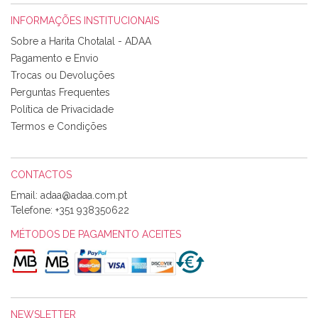
INFORMAÇÕES INSTITUCIONAIS
Rosa Medeiros
Sobre a Harita Chotalal - ADAA
Tudo chegou em condições, pois os produtos vieram muito
Pagamento e Envio
bem acondicionados. Estou plenamente satisfeita com os
Trocas ou Devoluções
produtos adquiridos. Relativamente à bolsa, tem um tecido
Perguntas Frequentes
com um padrão e cores muito bonitas e a execução está
perfeitíssima. Futuramente penso voltar a comprar na vossa
Política de Privacidade
loja, têm excelentes artigos a um preço muito justo. A
Termos e Condições
expedição da encomenda foi muito rápida.
CONTACTOS
Email:
Alexandra Morais
Telefone:
+351 938350622
Olá boa Noite. Os meus tecidos chegaram hoje. Muito
obrigada pelo miminho que dá um jeitaço pras minhas linhas
MÉTODOS DE PAGAMENTO ACEITES
de bordar e não sei o que pões nos tecidos, mas que cheiram
maravilhosamente ... cheiram! :) Muito Obrigada.
NEWSLETTER