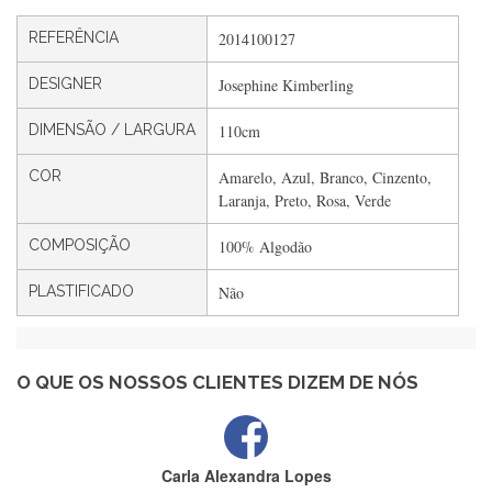
Silvia André
REFERÊNCIA
2014100127
Gostei ,Serviço bastante rápido. recomendo
DESIGNER
Josephine Kimberling
DIMENSÃO / LARGURA
110cm
Filipa Freire
COR
Amarelo, Azul, Branco, Cinzento,
Rápido, atendimento 5*. Hoje chegará a segunda encomenda
Laranja, Preto, Rosa, Verde
feita de muitas certamente❤️
COMPOSIÇÃO
100% Algodão
PLASTIFICADO
Não
Maria Aldeano
Recebi a minha encomenda, rápida entrega e vinha muito
bem protegida para o transporte, muito obrigada , serviço 5
estrelas
O QUE OS NOSSOS CLIENTES DIZEM DE NÓS
Carla Alexandra Lopes