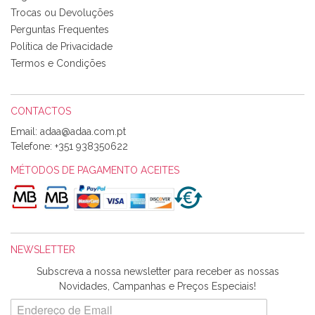
bem acondicionados. Estou plenamente satisfeita com os
Trocas ou Devoluções
produtos adquiridos. Relativamente à bolsa, tem um tecido
Perguntas Frequentes
com um padrão e cores muito bonitas e a execução está
perfeitíssima. Futuramente penso voltar a comprar na vossa
Política de Privacidade
loja, têm excelentes artigos a um preço muito justo. A
Termos e Condições
expedição da encomenda foi muito rápida.
CONTACTOS
Email:
Alexandra Morais
Telefone:
+351 938350622
Olá boa Noite. Os meus tecidos chegaram hoje. Muito
obrigada pelo miminho que dá um jeitaço pras minhas linhas
MÉTODOS DE PAGAMENTO ACEITES
de bordar e não sei o que pões nos tecidos, mas que cheiram
maravilhosamente ... cheiram! :) Muito Obrigada.
NEWSLETTER
Ana Franco
Subscreva a nossa newsletter para receber as nossas
Harita a minha encomenda já chegou. :) Muito obrigada pela
Novidades, Campanhas e Preços Especiais!
rapidez no envio, pela qualidade dos materiais que me
enviaste e pela simpatia de sempre. :)