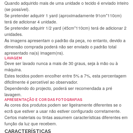
Quando adquirido mais de uma unidade o tecido é enviado inteiro
(se possível).
Se pretender adquirir 1 yard (aproximadamente 91cm*110cm)
terá de adicionar 4 unidade.
Se pretender adquirir 1/2 yard (45cm*110cm) terá de adicionar 2
unidades.
As imagens apresentam o padrão da peça, no entanto, devido a
dimensão comprada poderá não ser enviado o padrão total
apresentado na(s) imagem(ns).
LAVAGEM
Deve ser lavado nunca a mais de 30 graus, seja à mão ou à
máquina.
Estes tecidos podem encolher entre 5% a 7%, esta percentagem
dificilmente é percetível ao observador.
Dependendo do projecto, poderá ser recomendada a pré
lavagem.
APRESENTAÇÃO E COR DAS FOTOGRAFIAS
Silvia Lopes
As cores dos produtos podem ser ligeiramente diferentes se o
ecrã que estiver a usar não estiver configurado corretamente.
Encomenda direitinha. Rapidez e segurança. Volto a
Certos materiais ou tintas assumem características diferentes em
encomendar.
função da luz que recebem.
CARACTERÍSTICAS