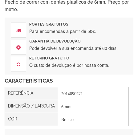
Fecho de correr com dentes plasticos de 6mm. Preço por
Silvia Lopes
metro.
Encomenda direitinha. Rapidez e segurança. Volto a
encomendar.
PORTES GRATUITOS
Para encomendas a partir de 50€.
GARANTIA DE DEVOLUÇÃO
Silvia André
Pode devolver a sua encomenda até 60 dias.
Gostei ,Serviço bastante rápido. recomendo
RETORNO GRATUITO
O custo de devolução é por nossa conta.
CARACTERÍSTICAS
Filipa Freire
Rápido, atendimento 5*. Hoje chegará a segunda encomenda
REFERÊNCIA
2014090271
feita de muitas certamente❤️
DIMENSÃO / LARGURA
6 mm
COR
Branco
Maria Aldeano
Recebi a minha encomenda, rápida entrega e vinha muito
bem protegida para o transporte, muito obrigada , serviço 5