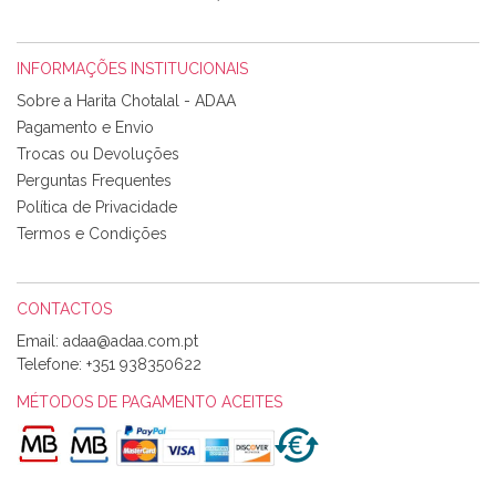
INFORMAÇÕES INSTITUCIONAIS
Rosa Medeiros
Sobre a Harita Chotalal - ADAA
Tudo chegou em condições, pois os produtos vieram muito
Pagamento e Envio
bem acondicionados. Estou plenamente satisfeita com os
Trocas ou Devoluções
produtos adquiridos. Relativamente à bolsa, tem um tecido
Perguntas Frequentes
com um padrão e cores muito bonitas e a execução está
perfeitíssima. Futuramente penso voltar a comprar na vossa
Política de Privacidade
loja, têm excelentes artigos a um preço muito justo. A
Termos e Condições
expedição da encomenda foi muito rápida.
CONTACTOS
Email:
Alexandra Morais
Telefone:
+351 938350622
Olá boa Noite. Os meus tecidos chegaram hoje. Muito
obrigada pelo miminho que dá um jeitaço pras minhas linhas
MÉTODOS DE PAGAMENTO ACEITES
de bordar e não sei o que pões nos tecidos, mas que cheiram
maravilhosamente ... cheiram! :) Muito Obrigada.