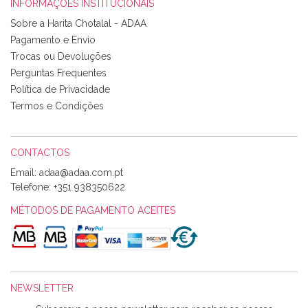
INFORMAÇÕES INSTITUCIONAIS
Rosa Medeiros
Sobre a Harita Chotalal - ADAA
Tudo chegou em condições, pois os produtos vieram muito
Pagamento e Envio
bem acondicionados. Estou plenamente satisfeita com os
Trocas ou Devoluções
produtos adquiridos. Relativamente à bolsa, tem um tecido
Perguntas Frequentes
com um padrão e cores muito bonitas e a execução está
perfeitíssima. Futuramente penso voltar a comprar na vossa
Política de Privacidade
loja, têm excelentes artigos a um preço muito justo. A
Termos e Condições
expedição da encomenda foi muito rápida.
CONTACTOS
Email:
Alexandra Morais
Telefone:
+351 938350622
Olá boa Noite. Os meus tecidos chegaram hoje. Muito
obrigada pelo miminho que dá um jeitaço pras minhas linhas
MÉTODOS DE PAGAMENTO ACEITES
de bordar e não sei o que pões nos tecidos, mas que cheiram
maravilhosamente ... cheiram! :) Muito Obrigada.
NEWSLETTER
Ana Franco