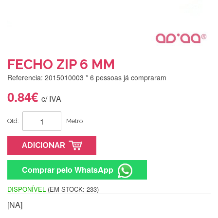
FECHO ZIP 6 MM
Referencia: 2015010003
* 6 pessoas já compraram
0.84€
c/ IVA
Qtd:
Metro
ADICIONAR
Comprar pelo WhatsApp
DISPONÍVEL
(EM STOCK: 233)
Silvia Lopes
[NA]
Encomenda direitinha. Rapidez e segurança. Volto a