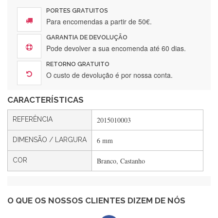
encomendar.
PORTES GRATUITOS
Para encomendas a partir de 50€.
GARANTIA DE DEVOLUÇÃO
Silvia André
Pode devolver a sua encomenda até 60 dias.
Gostei ,Serviço bastante rápido. recomendo
RETORNO GRATUITO
O custo de devolução é por nossa conta.
CARACTERÍSTICAS
Filipa Freire
Rápido, atendimento 5*. Hoje chegará a segunda encomenda
REFERÊNCIA
2015010003
feita de muitas certamente❤️
DIMENSÃO / LARGURA
6 mm
COR
Branco, Castanho
Maria Aldeano
Recebi a minha encomenda, rápida entrega e vinha muito
bem protegida para o transporte, muito obrigada , serviço 5
estrelas
O QUE OS NOSSOS CLIENTES DIZEM DE NÓS