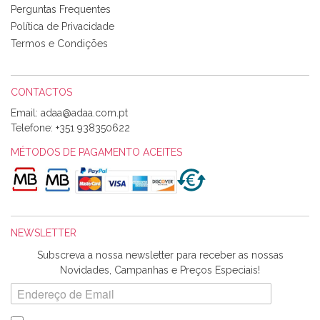
Perguntas Frequentes
com um padrão e cores muito bonitas e a execução está
perfeitíssima. Futuramente penso voltar a comprar na vossa
Política de Privacidade
loja, têm excelentes artigos a um preço muito justo. A
Termos e Condições
expedição da encomenda foi muito rápida.
CONTACTOS
Email:
Alexandra Morais
Telefone:
+351 938350622
Olá boa Noite. Os meus tecidos chegaram hoje. Muito
obrigada pelo miminho que dá um jeitaço pras minhas linhas
MÉTODOS DE PAGAMENTO ACEITES
de bordar e não sei o que pões nos tecidos, mas que cheiram
maravilhosamente ... cheiram! :) Muito Obrigada.
NEWSLETTER
Ana Franco
Subscreva a nossa newsletter para receber as nossas
Harita a minha encomenda já chegou. :) Muito obrigada pela
Novidades, Campanhas e Preços Especiais!
rapidez no envio, pela qualidade dos materiais que me
enviaste e pela simpatia de sempre. :)