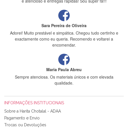
e atencioso e entregas rápidas! Sou super fã!!!
Sara Pereira de Oliveira
Adorei! Muito prestável e simpática. Chegou tudo certinho e
exactamente como eu queria. Recomendo e voltarei a
encomendar.
Maria Paula Abreu
Sempre atenciosa. Os materiais únicos e com elevada
qualidade.
INFORMAÇÕES INSTITUCIONAIS
Rosa Medeiros
Sobre a Harita Chotalal - ADAA
Tudo chegou em condições, pois os produtos vieram muito
Pagamento e Envio
bem acondicionados. Estou plenamente satisfeita com os
Trocas ou Devoluções
produtos adquiridos. Relativamente à bolsa, tem um tecido