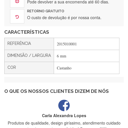
Silvia André
Pode devolver a sua encomenda até 60 dias.
Gostei ,Serviço bastante rápido. recomendo
RETORNO GRATUITO
O custo de devolução é por nossa conta.
CARACTERÍSTICAS
Filipa Freire
Rápido, atendimento 5*. Hoje chegará a segunda encomenda
REFERÊNCIA
2015010001
feita de muitas certamente❤️
DIMENSÃO / LARGURA
6 mm
COR
Castanho
Maria Aldeano
Recebi a minha encomenda, rápida entrega e vinha muito
bem protegida para o transporte, muito obrigada , serviço 5
estrelas
O QUE OS NOSSOS CLIENTES DIZEM DE NÓS
Carla Alexandra Lopes
Produtos de qualidade, design giríssimo, atendimento cuidado