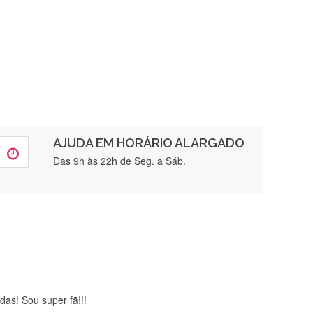
AJUDA EM HORÁRIO ALARGADO
rtamente❤️
Das 9h às 22h de Seg. a Sáb.
brigada , serviço 5 estrelas
das! Sou super fã!!!