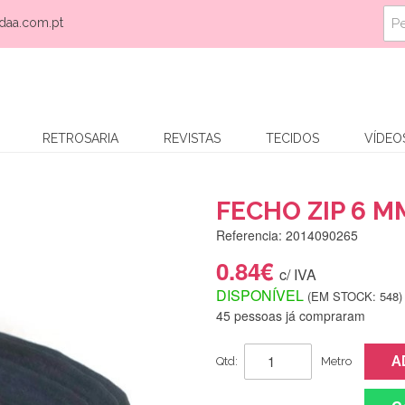
daa.com.pt
RETROSARIA
REVISTAS
TECIDOS
VÍDEO
FECHO ZIP 6 M
Referencia: 2014090265
0.84€
c/ IVA
DISPONÍVEL
(EM STOCK: 548)
45 pessoas já compraram
A
Qtd:
Metro