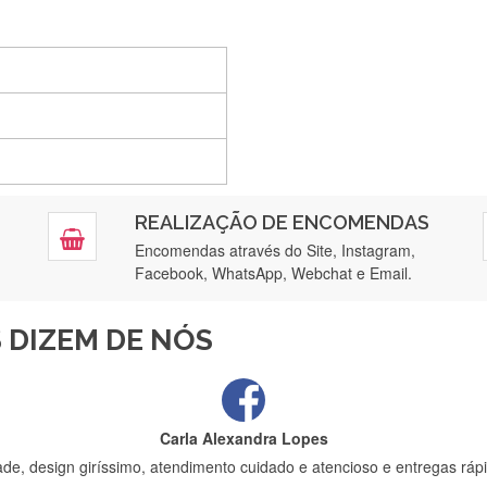
Silvia André
Gostei ,Serviço bastante rápido. recomendo
Filipa Freire
REALIZAÇÃO DE ENCOMENDAS
tendimento 5*. Hoje chegará a segunda encomenda feita de muitas ce
Encomendas através do Site, Instagram,
Facebook, WhatsApp, Webchat e Email.
Maria Aldeano
 DIZEM DE NÓS
ápida entrega e vinha muito bem protegida para o transporte, muito o
Carla Alexandra Lopes
de, design giríssimo, atendimento cuidado e atencioso e entregas rápi