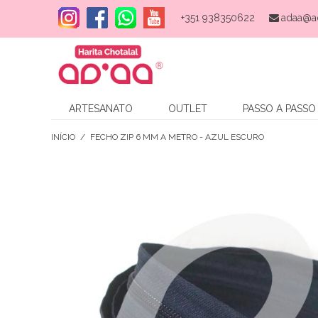
+351 938350622
adaa@a
ARTESANATO
OUTLET
PASSO A PASSO
INÍCIO
/
FECHO ZIP 6 MM A METRO - AZUL ESCURO