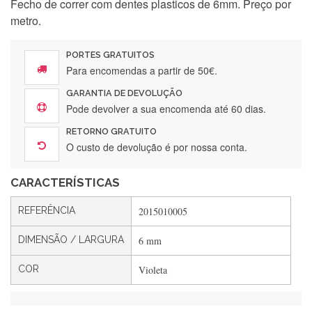
Fecho de correr com dentes plasticos de 6mm. Preço por
Silvia Lopes
metro.
Encomenda direitinha. Rapidez e segurança. Volto a
encomendar.
PORTES GRATUITOS
Para encomendas a partir de 50€.
GARANTIA DE DEVOLUÇÃO
Silvia André
Pode devolver a sua encomenda até 60 dias.
Gostei ,Serviço bastante rápido. recomendo
RETORNO GRATUITO
O custo de devolução é por nossa conta.
CARACTERÍSTICAS
Filipa Freire
Rápido, atendimento 5*. Hoje chegará a segunda encomenda
REFERÊNCIA
2015010005
feita de muitas certamente❤️
DIMENSÃO / LARGURA
6 mm
COR
Violeta
Maria Aldeano
Recebi a minha encomenda, rápida entrega e vinha muito
bem protegida para o transporte, muito obrigada , serviço 5