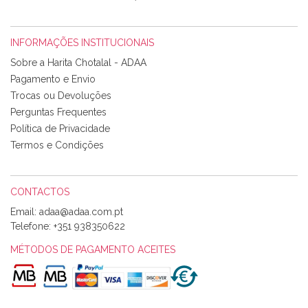
INFORMAÇÕES INSTITUCIONAIS
Rosa Medeiros
Sobre a Harita Chotalal - ADAA
Tudo chegou em condições, pois os produtos vieram muito
Pagamento e Envio
bem acondicionados. Estou plenamente satisfeita com os
Trocas ou Devoluções
produtos adquiridos. Relativamente à bolsa, tem um tecido
Perguntas Frequentes
com um padrão e cores muito bonitas e a execução está
perfeitíssima. Futuramente penso voltar a comprar na vossa
Política de Privacidade
loja, têm excelentes artigos a um preço muito justo. A
Termos e Condições
expedição da encomenda foi muito rápida.
CONTACTOS
Email:
Alexandra Morais
Telefone:
+351 938350622
Olá boa Noite. Os meus tecidos chegaram hoje. Muito
obrigada pelo miminho que dá um jeitaço pras minhas linhas
MÉTODOS DE PAGAMENTO ACEITES
de bordar e não sei o que pões nos tecidos, mas que cheiram
maravilhosamente ... cheiram! :) Muito Obrigada.