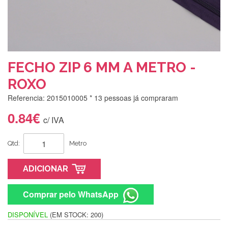
FECHO ZIP 6 MM A METRO -
ROXO
Referencia: 2015010005
* 13 pessoas já compraram
0.84€
c/ IVA
Qtd:
Metro
ADICIONAR
Comprar pelo WhatsApp
DISPONÍVEL
(EM STOCK: 200)