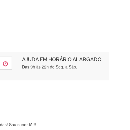
AJUDA EM HORÁRIO ALARGADO
rtamente❤️
Das 9h às 22h de Seg. a Sáb.
brigada , serviço 5 estrelas
das! Sou super fã!!!