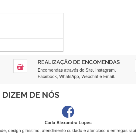
Silvia André
Gostei ,Serviço bastante rápido. recomendo
Filipa Freire
REALIZAÇÃO DE ENCOMENDAS
tendimento 5*. Hoje chegará a segunda encomenda feita de muitas ce
Encomendas através do Site, Instagram,
Facebook, WhatsApp, Webchat e Email.
Maria Aldeano
 DIZEM DE NÓS
ápida entrega e vinha muito bem protegida para o transporte, muito o
Carla Alexandra Lopes
de, design giríssimo, atendimento cuidado e atencioso e entregas rápi