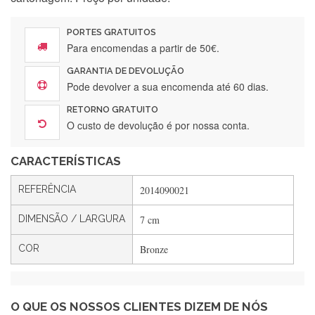
Encomenda direitinha. Rapidez e segurança. Volto a
encomendar.
PORTES GRATUITOS
Para encomendas a partir de 50€.
GARANTIA DE DEVOLUÇÃO
Silvia André
Pode devolver a sua encomenda até 60 dias.
Gostei ,Serviço bastante rápido. recomendo
RETORNO GRATUITO
O custo de devolução é por nossa conta.
CARACTERÍSTICAS
Filipa Freire
Rápido, atendimento 5*. Hoje chegará a segunda encomenda
REFERÊNCIA
2014090021
feita de muitas certamente❤️
DIMENSÃO / LARGURA
7 cm
COR
Bronze
Maria Aldeano
Recebi a minha encomenda, rápida entrega e vinha muito
bem protegida para o transporte, muito obrigada , serviço 5
estrelas
O QUE OS NOSSOS CLIENTES DIZEM DE NÓS