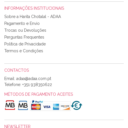
INFORMAÇÕES INSTITUCIONAIS
Rosa Medeiros
Sobre a Harita Chotalal - ADAA
Tudo chegou em condições, pois os produtos vieram muito
Pagamento e Envio
bem acondicionados. Estou plenamente satisfeita com os
Trocas ou Devoluções
produtos adquiridos. Relativamente à bolsa, tem um tecido
Perguntas Frequentes
com um padrão e cores muito bonitas e a execução está
perfeitíssima. Futuramente penso voltar a comprar na vossa
Política de Privacidade
loja, têm excelentes artigos a um preço muito justo. A
Termos e Condições
expedição da encomenda foi muito rápida.
CONTACTOS
Email:
Alexandra Morais
Telefone:
+351 938350622
Olá boa Noite. Os meus tecidos chegaram hoje. Muito
obrigada pelo miminho que dá um jeitaço pras minhas linhas
MÉTODOS DE PAGAMENTO ACEITES
de bordar e não sei o que pões nos tecidos, mas que cheiram
maravilhosamente ... cheiram! :) Muito Obrigada.
NEWSLETTER