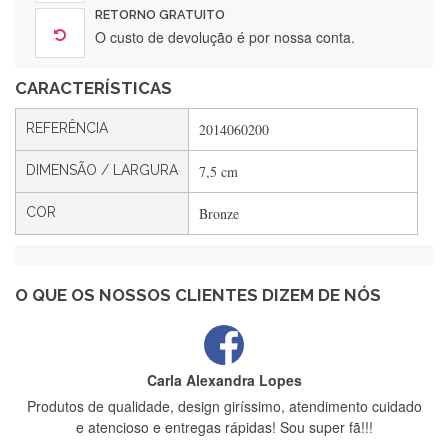
Gostei ,Serviço bastante rápido. recomendo
RETORNO GRATUITO
O custo de devolução é por nossa conta.
CARACTERÍSTICAS
Filipa Freire
Rápido, atendimento 5*. Hoje chegará a segunda encomenda
REFERÊNCIA
2014060200
feita de muitas certamente❤️
DIMENSÃO / LARGURA
7,5 cm
COR
Bronze
Maria Aldeano
Recebi a minha encomenda, rápida entrega e vinha muito
bem protegida para o transporte, muito obrigada , serviço 5
estrelas
O QUE OS NOSSOS CLIENTES DIZEM DE NÓS
Carla Alexandra Lopes
Produtos de qualidade, design giríssimo, atendimento cuidado
e atencioso e entregas rápidas! Sou super fã!!!