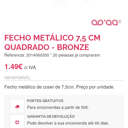
FECHO METÁLICO 7,5 CM
QUADRADO - BRONZE
Referencia: 2014060200
* 20 pessoas já compraram
1.49€
c/ IVA
INDISPONÍVEL
Silvia Lopes
Fecho metálico de coser de 7,5cm. Preço por unidade.
Encomenda direitinha. Rapidez e segurança. Volto a
encomendar.
PORTES GRATUITOS
Para encomendas a partir de 50€.
GARANTIA DE DEVOLUÇÃO
Silvia André
Pode devolver a sua encomenda até 60 dias.