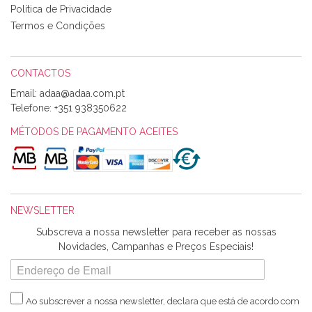
perfeitíssima. Futuramente penso voltar a comprar na vossa
Política de Privacidade
loja, têm excelentes artigos a um preço muito justo. A
Termos e Condições
expedição da encomenda foi muito rápida.
CONTACTOS
Email:
Alexandra Morais
Telefone:
+351 938350622
Olá boa Noite. Os meus tecidos chegaram hoje. Muito
obrigada pelo miminho que dá um jeitaço pras minhas linhas
MÉTODOS DE PAGAMENTO ACEITES
de bordar e não sei o que pões nos tecidos, mas que cheiram
maravilhosamente ... cheiram! :) Muito Obrigada.
NEWSLETTER
Ana Franco
Subscreva a nossa newsletter para receber as nossas
Harita a minha encomenda já chegou. :) Muito obrigada pela
Novidades, Campanhas e Preços Especiais!
rapidez no envio, pela qualidade dos materiais que me
enviaste e pela simpatia de sempre. :)
Ao subscrever a nossa newsletter, declara que está de acordo com