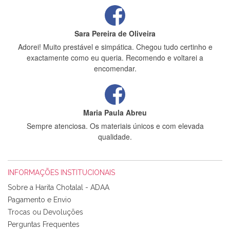
Sara Pereira de Oliveira
Adorei! Muito prestável e simpática. Chegou tudo certinho e
exactamente como eu queria. Recomendo e voltarei a
encomendar.
Maria Paula Abreu
Sempre atenciosa. Os materiais únicos e com elevada
qualidade.
INFORMAÇÕES INSTITUCIONAIS
Rosa Medeiros
Sobre a Harita Chotalal - ADAA
Tudo chegou em condições, pois os produtos vieram muito
Pagamento e Envio
bem acondicionados. Estou plenamente satisfeita com os
Trocas ou Devoluções
produtos adquiridos. Relativamente à bolsa, tem um tecido
Perguntas Frequentes
com um padrão e cores muito bonitas e a execução está