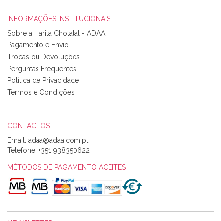
INFORMAÇÕES INSTITUCIONAIS
Rosa Medeiros
Sobre a Harita Chotalal - ADAA
Tudo chegou em condições, pois os produtos vieram muito
Pagamento e Envio
bem acondicionados. Estou plenamente satisfeita com os
Trocas ou Devoluções
produtos adquiridos. Relativamente à bolsa, tem um tecido
Perguntas Frequentes
com um padrão e cores muito bonitas e a execução está
perfeitíssima. Futuramente penso voltar a comprar na vossa
Política de Privacidade
loja, têm excelentes artigos a um preço muito justo. A
Termos e Condições
expedição da encomenda foi muito rápida.
CONTACTOS
Email:
Alexandra Morais
Telefone:
+351 938350622
Olá boa Noite. Os meus tecidos chegaram hoje. Muito
obrigada pelo miminho que dá um jeitaço pras minhas linhas
MÉTODOS DE PAGAMENTO ACEITES
de bordar e não sei o que pões nos tecidos, mas que cheiram
maravilhosamente ... cheiram! :) Muito Obrigada.