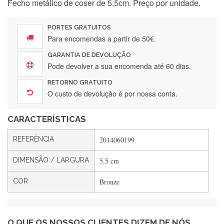
Fecho metálico de coser de 5,5cm. Preço por unidade.
Encomenda direitinha. Rapidez e segurança. Volto a
encomendar.
PORTES GRATUITOS
Para encomendas a partir de 50€.
GARANTIA DE DEVOLUÇÃO
Silvia André
Pode devolver a sua encomenda até 60 dias.
Gostei ,Serviço bastante rápido. recomendo
RETORNO GRATUITO
O custo de devolução é por nossa conta.
CARACTERÍSTICAS
Filipa Freire
Rápido, atendimento 5*. Hoje chegará a segunda encomenda
REFERÊNCIA
2014060199
feita de muitas certamente❤️
DIMENSÃO / LARGURA
5,5 cm
COR
Bronze
Maria Aldeano
Recebi a minha encomenda, rápida entrega e vinha muito
bem protegida para o transporte, muito obrigada , serviço 5
estrelas
O QUE OS NOSSOS CLIENTES DIZEM DE NÓS