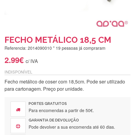
FECHO METÁLICO 18,5 CM
Referencia: 2014090010
* 19 pessoas já compraram
2.99€
c/ IVA
INDISPONÍVEL
Fecho metálico de coser com 18,5cm. Pode ser utilizado
Silvia Lopes
para cartonagem. Preço por unidade.
Encomenda direitinha. Rapidez e segurança. Volto a
encomendar.
PORTES GRATUITOS
Para encomendas a partir de 50€.
GARANTIA DE DEVOLUÇÃO
Silvia André
Pode devolver a sua encomenda até 60 dias.
Gostei ,Serviço bastante rápido. recomendo