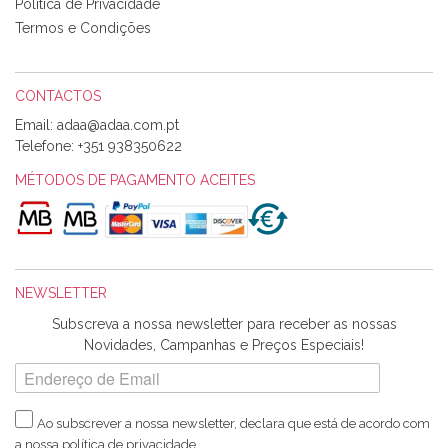
perfeitíssima. Futuramente penso voltar a comprar na vossa
Política de Privacidade
loja, têm excelentes artigos a um preço muito justo. A
Termos e Condições
expedição da encomenda foi muito rápida.
CONTACTOS
Email:
Alexandra Morais
Telefone:
+351 938350622
Olá boa Noite. Os meus tecidos chegaram hoje. Muito
obrigada pelo miminho que dá um jeitaço pras minhas linhas
MÉTODOS DE PAGAMENTO ACEITES
de bordar e não sei o que pões nos tecidos, mas que cheiram
maravilhosamente ... cheiram! :) Muito Obrigada.
NEWSLETTER
Ana Franco
Subscreva a nossa newsletter para receber as nossas
Harita a minha encomenda já chegou. :) Muito obrigada pela
Novidades, Campanhas e Preços Especiais!
rapidez no envio, pela qualidade dos materiais que me
enviaste e pela simpatia de sempre. :)
Ao subscrever a nossa newsletter, declara que está de acordo com
a nossa
política de privacidade
.