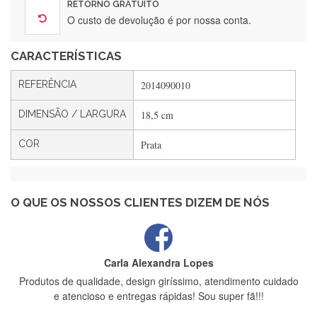
RETORNO GRATUITO
O custo de devolução é por nossa conta.
CARACTERÍSTICAS
Filipa Freire
Rápido, atendimento 5*. Hoje chegará a segunda encomenda
REFERÊNCIA
2014090010
feita de muitas certamente❤️
DIMENSÃO / LARGURA
18,5 cm
COR
Prata
Maria Aldeano
Recebi a minha encomenda, rápida entrega e vinha muito
bem protegida para o transporte, muito obrigada , serviço 5
estrelas
O QUE OS NOSSOS CLIENTES DIZEM DE NÓS
Carla Alexandra Lopes
Produtos de qualidade, design giríssimo, atendimento cuidado
e atencioso e entregas rápidas! Sou super fã!!!