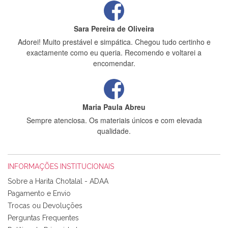
Sara Pereira de Oliveira
Adorei! Muito prestável e simpática. Chegou tudo certinho e
exactamente como eu queria. Recomendo e voltarei a
encomendar.
Maria Paula Abreu
Sempre atenciosa. Os materiais únicos e com elevada
qualidade.
INFORMAÇÕES INSTITUCIONAIS
Rosa Medeiros
Sobre a Harita Chotalal - ADAA
Tudo chegou em condições, pois os produtos vieram muito
Pagamento e Envio
bem acondicionados. Estou plenamente satisfeita com os
Trocas ou Devoluções
produtos adquiridos. Relativamente à bolsa, tem um tecido
Perguntas Frequentes
com um padrão e cores muito bonitas e a execução está