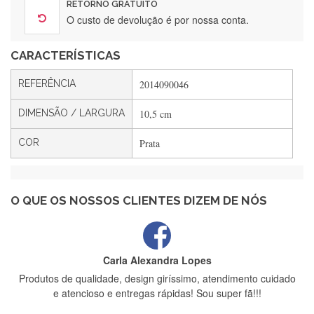
RETORNO GRATUITO
O custo de devolução é por nossa conta.
CARACTERÍSTICAS
Filipa Freire
Rápido, atendimento 5*. Hoje chegará a segunda encomenda
REFERÊNCIA
2014090046
feita de muitas certamente❤️
DIMENSÃO / LARGURA
10,5 cm
COR
Prata
Maria Aldeano
Recebi a minha encomenda, rápida entrega e vinha muito
bem protegida para o transporte, muito obrigada , serviço 5
estrelas
O QUE OS NOSSOS CLIENTES DIZEM DE NÓS
Carla Alexandra Lopes
Produtos de qualidade, design giríssimo, atendimento cuidado
e atencioso e entregas rápidas! Sou super fã!!!