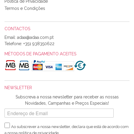
perfeitíssima. Futuramente penso voltar a comprar na vossa
Política de Privacidade
loja, têm excelentes artigos a um preço muito justo. A
Termos e Condições
expedição da encomenda foi muito rápida.
CONTACTOS
Email:
Alexandra Morais
Telefone:
+351 938350622
Olá boa Noite. Os meus tecidos chegaram hoje. Muito
obrigada pelo miminho que dá um jeitaço pras minhas linhas
MÉTODOS DE PAGAMENTO ACEITES
de bordar e não sei o que pões nos tecidos, mas que cheiram
maravilhosamente ... cheiram! :) Muito Obrigada.
NEWSLETTER
Ana Franco
Subscreva a nossa newsletter para receber as nossas
Harita a minha encomenda já chegou. :) Muito obrigada pela
Novidades, Campanhas e Preços Especiais!
rapidez no envio, pela qualidade dos materiais que me
enviaste e pela simpatia de sempre. :)
Ao subscrever a nossa newsletter, declara que está de acordo com
a nossa
política de privacidade
.