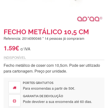
FECHO METÁLICO 10,5 CM
Referencia: 2014090046
* 14 pessoas já compraram
1.59€
c/ IVA
INDISPONÍVEL
Fecho metálico de coser com 10,5cm. Pode ser utilizado
Silvia Lopes
para cartonagem. Preço por unidade.
Encomenda direitinha. Rapidez e segurança. Volto a
encomendar.
PORTES GRATUITOS
Para encomendas a partir de 50€.
GARANTIA DE DEVOLUÇÃO
Silvia André
Pode devolver a sua encomenda até 60 dias.
Gostei ,Serviço bastante rápido. recomendo