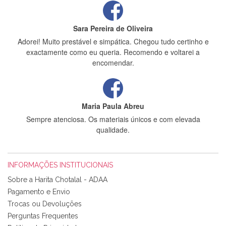
Sara Pereira de Oliveira
Adorei! Muito prestável e simpática. Chegou tudo certinho e
exactamente como eu queria. Recomendo e voltarei a
encomendar.
Maria Paula Abreu
Sempre atenciosa. Os materiais únicos e com elevada
qualidade.
INFORMAÇÕES INSTITUCIONAIS
Rosa Medeiros
Sobre a Harita Chotalal - ADAA
Tudo chegou em condições, pois os produtos vieram muito
Pagamento e Envio
bem acondicionados. Estou plenamente satisfeita com os
Trocas ou Devoluções
produtos adquiridos. Relativamente à bolsa, tem um tecido
Perguntas Frequentes
com um padrão e cores muito bonitas e a execução está