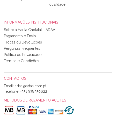
qualidade.
INFORMAÇÕES INSTITUCIONAIS
Rosa Medeiros
Sobre a Harita Chotalal - ADAA
Tudo chegou em condições, pois os produtos vieram muito
Pagamento e Envio
bem acondicionados. Estou plenamente satisfeita com os
Trocas ou Devoluções
produtos adquiridos. Relativamente à bolsa, tem um tecido
Perguntas Frequentes
com um padrão e cores muito bonitas e a execução está
perfeitíssima. Futuramente penso voltar a comprar na vossa
Política de Privacidade
loja, têm excelentes artigos a um preço muito justo. A
Termos e Condições
expedição da encomenda foi muito rápida.
CONTACTOS
Email:
Alexandra Morais
Telefone:
+351 938350622
Olá boa Noite. Os meus tecidos chegaram hoje. Muito
obrigada pelo miminho que dá um jeitaço pras minhas linhas
MÉTODOS DE PAGAMENTO ACEITES
de bordar e não sei o que pões nos tecidos, mas que cheiram
maravilhosamente ... cheiram! :) Muito Obrigada.