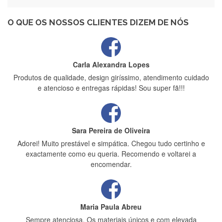
Recebi a minha encomenda, rápida entrega e vinha muito
bem protegida para o transporte, muito obrigada , serviço 5
estrelas
O QUE OS NOSSOS CLIENTES DIZEM DE NÓS
Carla Alexandra Lopes
Produtos de qualidade, design giríssimo, atendimento cuidado
e atencioso e entregas rápidas! Sou super fã!!!
Sara Pereira de Oliveira
Adorei! Muito prestável e simpática. Chegou tudo certinho e
exactamente como eu queria. Recomendo e voltarei a
encomendar.
Maria Paula Abreu
Sempre atenciosa. Os materiais únicos e com elevada