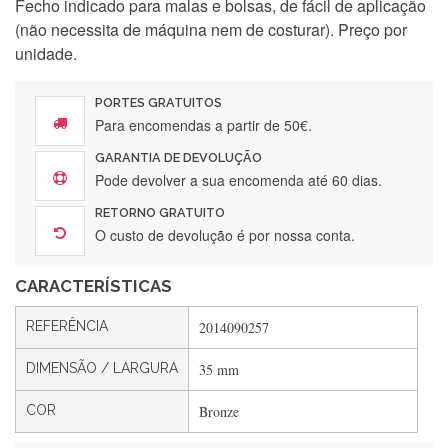
Fecho indicado para malas e bolsas, de fácil de aplicação
(não necessita de máquina nem de costurar). Preço por
Silvia Lopes
unidade.
Encomenda direitinha. Rapidez e segurança. Volto a
encomendar.
PORTES GRATUITOS
Para encomendas a partir de 50€.
GARANTIA DE DEVOLUÇÃO
Silvia André
Pode devolver a sua encomenda até 60 dias.
Gostei ,Serviço bastante rápido. recomendo
RETORNO GRATUITO
O custo de devolução é por nossa conta.
CARACTERÍSTICAS
Filipa Freire
Rápido, atendimento 5*. Hoje chegará a segunda encomenda
REFERÊNCIA
2014090257
feita de muitas certamente❤️
DIMENSÃO / LARGURA
35 mm
COR
Bronze
Maria Aldeano