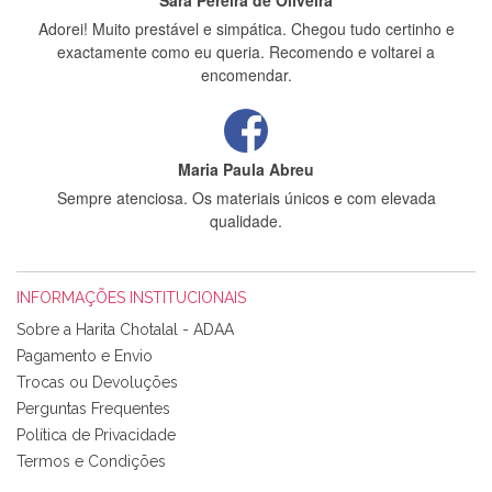
Sara Pereira de Oliveira
Adorei! Muito prestável e simpática. Chegou tudo certinho e
exactamente como eu queria. Recomendo e voltarei a
encomendar.
Maria Paula Abreu
Sempre atenciosa. Os materiais únicos e com elevada
qualidade.
INFORMAÇÕES INSTITUCIONAIS
Rosa Medeiros
Sobre a Harita Chotalal - ADAA
Tudo chegou em condições, pois os produtos vieram muito
Pagamento e Envio
bem acondicionados. Estou plenamente satisfeita com os
Trocas ou Devoluções
produtos adquiridos. Relativamente à bolsa, tem um tecido
Perguntas Frequentes
com um padrão e cores muito bonitas e a execução está
perfeitíssima. Futuramente penso voltar a comprar na vossa
Política de Privacidade
loja, têm excelentes artigos a um preço muito justo. A
Termos e Condições
expedição da encomenda foi muito rápida.