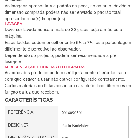
As imagens apresentam o padrão da peça, no entanto, devido a
dimensão comprada poderá não ser enviado o padrão total
apresentado na(s) imagem(ns).
LAVAGEM
Deve ser lavado nunca a mais de 30 graus, seja à mão ou à
máquina.
Estes tecidos podem encolher entre 5% a 7%, esta percentagem
dificilmente é percetível ao observador.
Dependendo do projecto, poderá ser recomendada a pré
lavagem.
APRESENTAÇÃO E COR DAS FOTOGRAFIAS
Silvia Lopes
As cores dos produtos podem ser ligeiramente diferentes se o
ecrã que estiver a usar não estiver configurado corretamente.
Encomenda direitinha. Rapidez e segurança. Volto a
Certos materiais ou tintas assumem características diferentes em
encomendar.
função da luz que recebem.
CARACTERÍSTICAS
Silvia André
REFERÊNCIA
2014090301
Gostei ,Serviço bastante rápido. recomendo
DESIGNER
Paula Nadelstern