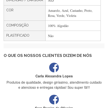
DIMENSÃO / LARGURA
N/D
Filipa Freire
COR
Amarelo, Azul, Castanho, Preto,
Rápido, atendimento 5*. Hoje chegará a segunda encomenda
Rosa, Verde, Violeta
feita de muitas certamente❤️
COMPOSIÇÃO
100% Algodão
PLASTIFICADO
Não
Maria Aldeano
Recebi a minha encomenda, rápida entrega e vinha muito
bem protegida para o transporte, muito obrigada , serviço 5
estrelas
O QUE OS NOSSOS CLIENTES DIZEM DE NÓS
Carla Alexandra Lopes
Produtos de qualidade, design giríssimo, atendimento cuidado
e atencioso e entregas rápidas! Sou super fã!!!