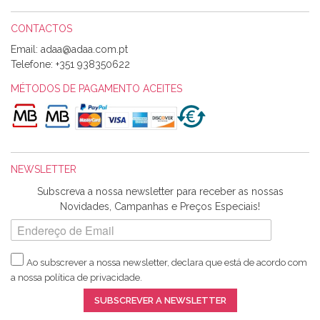
CONTACTOS
Email:
Alexandra Morais
Telefone:
+351 938350622
Olá boa Noite. Os meus tecidos chegaram hoje. Muito
obrigada pelo miminho que dá um jeitaço pras minhas linhas
MÉTODOS DE PAGAMENTO ACEITES
de bordar e não sei o que pões nos tecidos, mas que cheiram
maravilhosamente ... cheiram! :) Muito Obrigada.
NEWSLETTER
Ana Franco
Subscreva a nossa newsletter para receber as nossas
Harita a minha encomenda já chegou. :) Muito obrigada pela
Novidades, Campanhas e Preços Especiais!
rapidez no envio, pela qualidade dos materiais que me
enviaste e pela simpatia de sempre. :)
Ao subscrever a nossa newsletter, declara que está de acordo com
a nossa
política de privacidade
.
Catarina Amaro
SUBSCREVER A NEWSLETTER
5 estrelas. Gosto muito do serviço. A Harita Chotalal é muito