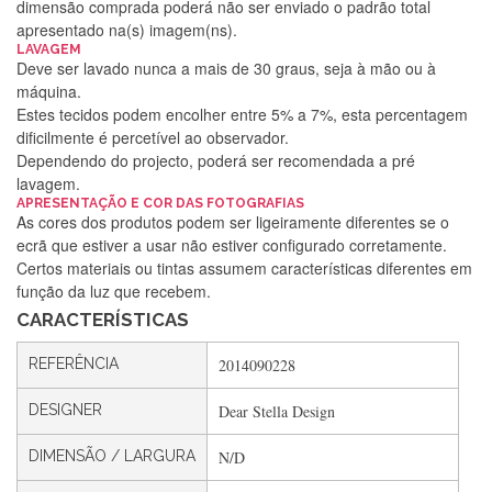
dimensão comprada poderá não ser enviado o padrão total
apresentado na(s) imagem(ns).
LAVAGEM
Deve ser lavado nunca a mais de 30 graus, seja à mão ou à
máquina.
Estes tecidos podem encolher entre 5% a 7%, esta percentagem
dificilmente é percetível ao observador.
Dependendo do projecto, poderá ser recomendada a pré
lavagem.
Silvia Lopes
APRESENTAÇÃO E COR DAS FOTOGRAFIAS
As cores dos produtos podem ser ligeiramente diferentes se o
Encomenda direitinha. Rapidez e segurança. Volto a
ecrã que estiver a usar não estiver configurado corretamente.
encomendar.
Certos materiais ou tintas assumem características diferentes em
função da luz que recebem.
CARACTERÍSTICAS
Silvia André
REFERÊNCIA
2014090228
Gostei ,Serviço bastante rápido. recomendo
DESIGNER
Dear Stella Design
DIMENSÃO / LARGURA
N/D
Filipa Freire