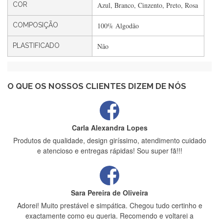
Rápido, atendimento 5*. Hoje chegará a segunda encomenda
COR
Azul, Branco, Cinzento, Preto, Rosa
feita de muitas certamente❤️
COMPOSIÇÃO
100% Algodão
PLASTIFICADO
Não
Maria Aldeano
Recebi a minha encomenda, rápida entrega e vinha muito
bem protegida para o transporte, muito obrigada , serviço 5
estrelas
O QUE OS NOSSOS CLIENTES DIZEM DE NÓS
Carla Alexandra Lopes
Produtos de qualidade, design giríssimo, atendimento cuidado
e atencioso e entregas rápidas! Sou super fã!!!
Sara Pereira de Oliveira
Adorei! Muito prestável e simpática. Chegou tudo certinho e
exactamente como eu queria. Recomendo e voltarei a