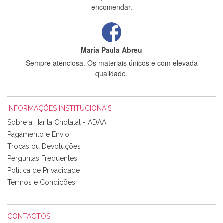
encomendar.
Maria Paula Abreu
Sempre atenciosa. Os materiais únicos e com elevada
qualidade.
INFORMAÇÕES INSTITUCIONAIS
Rosa Medeiros
Sobre a Harita Chotalal - ADAA
Tudo chegou em condições, pois os produtos vieram muito
Pagamento e Envio
bem acondicionados. Estou plenamente satisfeita com os
Trocas ou Devoluções
produtos adquiridos. Relativamente à bolsa, tem um tecido
Perguntas Frequentes
com um padrão e cores muito bonitas e a execução está
perfeitíssima. Futuramente penso voltar a comprar na vossa
Política de Privacidade
loja, têm excelentes artigos a um preço muito justo. A
Termos e Condições
expedição da encomenda foi muito rápida.
CONTACTOS