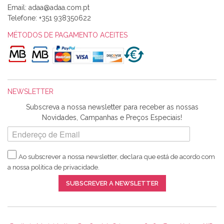
Email:
Alexandra Morais
Telefone:
+351 938350622
Olá boa Noite. Os meus tecidos chegaram hoje. Muito
obrigada pelo miminho que dá um jeitaço pras minhas linhas
MÉTODOS DE PAGAMENTO ACEITES
de bordar e não sei o que pões nos tecidos, mas que cheiram
maravilhosamente ... cheiram! :) Muito Obrigada.
NEWSLETTER
Ana Franco
Subscreva a nossa newsletter para receber as nossas
Harita a minha encomenda já chegou. :) Muito obrigada pela
Novidades, Campanhas e Preços Especiais!
rapidez no envio, pela qualidade dos materiais que me
enviaste e pela simpatia de sempre. :)
Ao subscrever a nossa newsletter, declara que está de acordo com
a nossa
política de privacidade
.
Catarina Amaro
SUBSCREVER A NEWSLETTER
5 estrelas. Gosto muito do serviço. A Harita Chotalal é muito
disponível e atenciosa. Os artigos chegam rápido.
Recomendo.