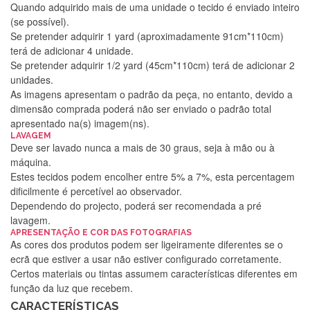
Quando adquirido mais de uma unidade o tecido é enviado inteiro
(se possível).
Se pretender adquirir 1 yard (aproximadamente 91cm*110cm)
terá de adicionar 4 unidade.
Se pretender adquirir 1/2 yard (45cm*110cm) terá de adicionar 2
unidades.
As imagens apresentam o padrão da peça, no entanto, devido a
dimensão comprada poderá não ser enviado o padrão total
apresentado na(s) imagem(ns).
LAVAGEM
Deve ser lavado nunca a mais de 30 graus, seja à mão ou à
máquina.
Estes tecidos podem encolher entre 5% a 7%, esta percentagem
dificilmente é percetível ao observador.
Dependendo do projecto, poderá ser recomendada a pré
lavagem.
Silvia Lopes
APRESENTAÇÃO E COR DAS FOTOGRAFIAS
As cores dos produtos podem ser ligeiramente diferentes se o
Encomenda direitinha. Rapidez e segurança. Volto a
ecrã que estiver a usar não estiver configurado corretamente.
encomendar.
Certos materiais ou tintas assumem características diferentes em
função da luz que recebem.
CARACTERÍSTICAS