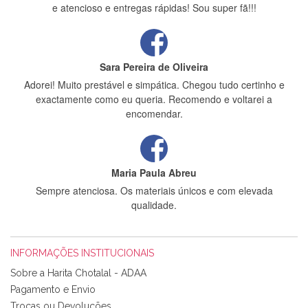
e atencioso e entregas rápidas! Sou super fã!!!
Sara Pereira de Oliveira
Adorei! Muito prestável e simpática. Chegou tudo certinho e
exactamente como eu queria. Recomendo e voltarei a
encomendar.
Maria Paula Abreu
Sempre atenciosa. Os materiais únicos e com elevada
qualidade.
INFORMAÇÕES INSTITUCIONAIS
Rosa Medeiros
Sobre a Harita Chotalal - ADAA
Tudo chegou em condições, pois os produtos vieram muito
Pagamento e Envio
bem acondicionados. Estou plenamente satisfeita com os
Trocas ou Devoluções