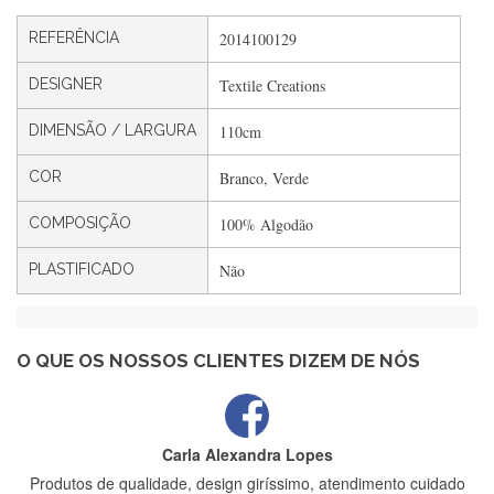
Silvia André
REFERÊNCIA
2014100129
Gostei ,Serviço bastante rápido. recomendo
DESIGNER
Textile Creations
DIMENSÃO / LARGURA
110cm
Filipa Freire
Rápido, atendimento 5*. Hoje chegará a segunda encomenda
COR
Branco, Verde
feita de muitas certamente❤️
COMPOSIÇÃO
100% Algodão
PLASTIFICADO
Não
Maria Aldeano
Recebi a minha encomenda, rápida entrega e vinha muito
bem protegida para o transporte, muito obrigada , serviço 5
estrelas
O QUE OS NOSSOS CLIENTES DIZEM DE NÓS
Carla Alexandra Lopes
Produtos de qualidade, design giríssimo, atendimento cuidado