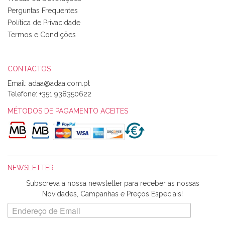
produtos adquiridos. Relativamente à bolsa, tem um tecido
Perguntas Frequentes
com um padrão e cores muito bonitas e a execução está
perfeitíssima. Futuramente penso voltar a comprar na vossa
Política de Privacidade
loja, têm excelentes artigos a um preço muito justo. A
Termos e Condições
expedição da encomenda foi muito rápida.
CONTACTOS
Email:
Alexandra Morais
Telefone:
+351 938350622
Olá boa Noite. Os meus tecidos chegaram hoje. Muito
obrigada pelo miminho que dá um jeitaço pras minhas linhas
MÉTODOS DE PAGAMENTO ACEITES
de bordar e não sei o que pões nos tecidos, mas que cheiram
maravilhosamente ... cheiram! :) Muito Obrigada.
NEWSLETTER
Ana Franco
Subscreva a nossa newsletter para receber as nossas
Harita a minha encomenda já chegou. :) Muito obrigada pela
Novidades, Campanhas e Preços Especiais!
rapidez no envio, pela qualidade dos materiais que me
enviaste e pela simpatia de sempre. :)