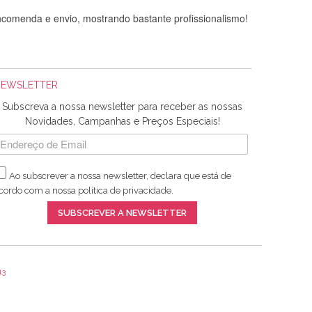
comenda e envio, mostrando bastante profissionalismo!
NEWSLETTER
Subscreva a nossa newsletter para receber as nossas
Novidades, Campanhas e Preços Especiais!
Ao subscrever a nossa newsletter, declara que está de
adquiridos. Relativamente à bolsa, tem um tecido com um
cordo com a nossa
política de privacidade
.
lentes artigos a um preço muito justo. A expedição da
SUBSCREVER A NEWSLETTER
13
ar e não sei o que pões nos tecidos, mas que cheiram