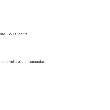
brigada , serviço 5 estrelas
das! Sou super fã!!!
ndo e voltarei a encomendar.