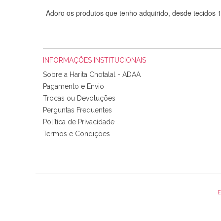
Adoro os produtos que tenho adquirido, desde tecidos
INFORMAÇÕES INSTITUCIONAIS
Sobre a Harita Chotalal - ADAA
Pagamento e Envio
Trocas ou Devoluções
Perguntas Frequentes
Política de Privacidade
Tudo chegou em condições, pois os produtos vieram muit
Termos e Condições
padrão e cores muito bonitas e a execução está perfe
E
Olá boa Noite. Os meus tecidos chegaram hoje. Muito