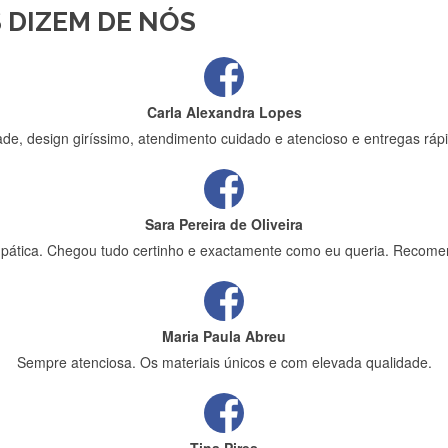
 DIZEM DE NÓS
ápida entrega e vinha muito bem protegida para o transporte, muito o
Carla Alexandra Lopes
de, design giríssimo, atendimento cuidado e atencioso e entregas rápi
Sara Pereira de Oliveira
impática. Chegou tudo certinho e exactamente como eu queria. Recome
Maria Paula Abreu
Sempre atenciosa. Os materiais únicos e com elevada qualidade.
Tina Pires