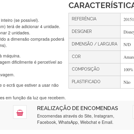
CARACTERÍSTIC
REFERÊNCIA
20151
nteiro (se possível).
) terá de adicionar 4 unidade.
DESIGNER
Disne
onar 2 unidades.
Silvia Lopes
vido a dimensão comprada poderá
Encomenda direitinha. Rapidez e segurança. Volto a encomendar.
DIMENSÃO / LARGURA
N/D
ns).
 à máquina.
COR
Amare
gem dificilmente é percetível ao
Silvia André
COMPOSIÇÃO
100%
lavagem.
Gostei ,Serviço bastante rápido. recomendo
PLASTIFICADO
Não
e o ecrã que estiver a usar não
ntes em função da luz que recebem.
Filipa Freire
REALIZAÇÃO DE ENCOMENDAS
tendimento 5*. Hoje chegará a segunda encomenda feita de muitas ce
Encomendas através do Site, Instagram,
Facebook, WhatsApp, Webchat e Email.
Maria Aldeano