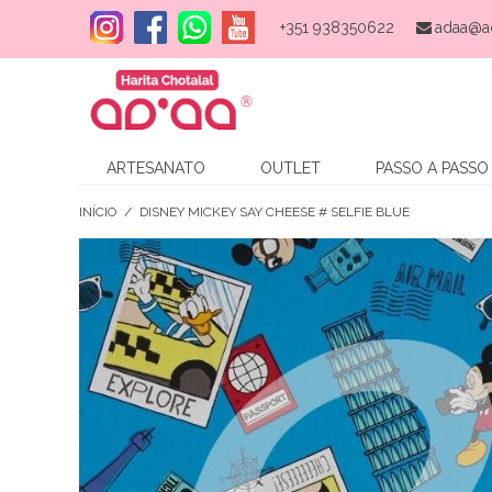
+351 938350622
adaa@a
ARTESANATO
OUTLET
PASSO A PASSO
INÍCIO
/
DISNEY MICKEY SAY CHEESE # SELFIE BLUE