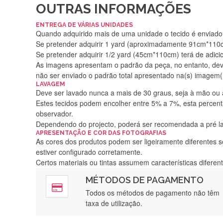
OUTRAS INFORMAÇÕES
ENTREGA DE VÁRIAS UNIDADES
Quando adquirido mais de uma unidade o tecido é enviado i
Se pretender adquirir 1 yard (aproximadamente 91cm*110cm
Se pretender adquirir 1/2 yard (45cm*110cm) terá de adici
As imagens apresentam o padrão da peça, no entanto, de
não ser enviado o padrão total apresentado na(s) imagem(
LAVAGEM
Deve ser lavado nunca a mais de 30 graus, seja à mão ou
Estes tecidos podem encolher entre 5% a 7%, esta percenta
observador.
Dependendo do projecto, poderá ser recomendada a pré 
APRESENTAÇÃO E COR DAS FOTOGRAFIAS
As cores dos produtos podem ser ligeiramente diferentes s
estiver configurado corretamente.
Certos materiais ou tintas assumem características difere
MÉTODOS DE PAGAMENTO
Rápido, a
Todos os métodos de pagamento não têm
taxa de utilização.