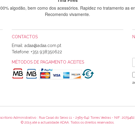
 100% algodão, bem como dos acessórios. Rapidez no tratamento as en
Recomendo vivamente.
CONTACTOS
Sílvia Maria Bernardino Mestre
Email:
Informo que recebi hoje a encomenda, gostei muito dos tecidos.
Telefone:
+351 938350622
MÉTODOS DE PAGAMENTO ACEITES
Rosa Medeiros
o bem acondicionados. Estou plenamente satisfeita com os produtos 
a
itíssima. Futuramente penso voltar a comprar na vossa loja, têm exce
encomenda foi muito rápida.
scritorio Administrativo : Rua Casal do Seixo 11 - 2565-642 Torres Vedras - NIF: 2079462
Alexandra Morais
© 2015 até a actualidade ADAA. Todos os direitos reservados.
 obrigada pelo miminho que dá um jeitaço pras minhas linhas de bord
maravilhosamente ... cheiram! :) Muito Obrigada.