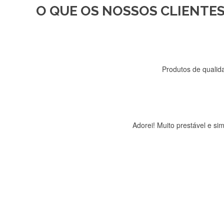
O QUE OS NOSSOS CLIENTES
Recebi a minha encomenda, r
Produtos de qualida
Adorei! Muito prestável e s