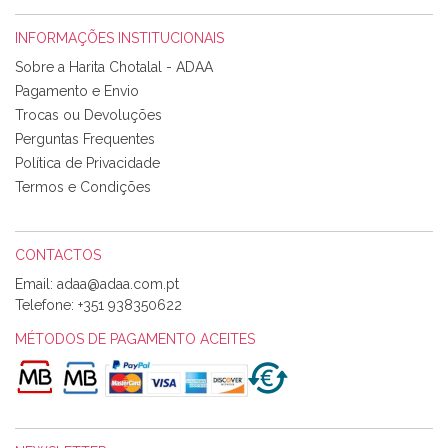
INFORMAÇÕES INSTITUCIONAIS
Rosa Medeiros
Sobre a Harita Chotalal - ADAA
Tudo chegou em condições, pois os produtos vieram muito
Pagamento e Envio
bem acondicionados. Estou plenamente satisfeita com os
Trocas ou Devoluções
produtos adquiridos. Relativamente à bolsa, tem um tecido
Perguntas Frequentes
com um padrão e cores muito bonitas e a execução está
perfeitíssima. Futuramente penso voltar a comprar na vossa
Política de Privacidade
loja, têm excelentes artigos a um preço muito justo. A
Termos e Condições
expedição da encomenda foi muito rápida.
CONTACTOS
Email:
Alexandra Morais
Telefone:
+351 938350622
Olá boa Noite. Os meus tecidos chegaram hoje. Muito
obrigada pelo miminho que dá um jeitaço pras minhas linhas
MÉTODOS DE PAGAMENTO ACEITES
de bordar e não sei o que pões nos tecidos, mas que cheiram
maravilhosamente ... cheiram! :) Muito Obrigada.