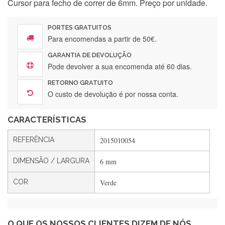
Cursor para fecho de correr de 6mm. Preço por unidade.
Encomenda direitinha. Rapidez e segurança. Volto a
encomendar.
PORTES GRATUITOS
Para encomendas a partir de 50€.
GARANTIA DE DEVOLUÇÃO
Silvia André
Pode devolver a sua encomenda até 60 dias.
Gostei ,Serviço bastante rápido. recomendo
RETORNO GRATUITO
O custo de devolução é por nossa conta.
CARACTERÍSTICAS
Filipa Freire
Rápido, atendimento 5*. Hoje chegará a segunda encomenda
REFERÊNCIA
2015010054
feita de muitas certamente❤️
DIMENSÃO / LARGURA
6 mm
COR
Verde
Maria Aldeano
Recebi a minha encomenda, rápida entrega e vinha muito
bem protegida para o transporte, muito obrigada , serviço 5
estrelas
O QUE OS NOSSOS CLIENTES DIZEM DE NÓS