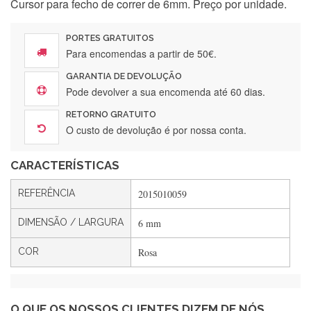
Cursor para fecho de correr de 6mm. Preço por unidade.
Encomenda direitinha. Rapidez e segurança. Volto a
encomendar.
PORTES GRATUITOS
Para encomendas a partir de 50€.
GARANTIA DE DEVOLUÇÃO
Silvia André
Pode devolver a sua encomenda até 60 dias.
Gostei ,Serviço bastante rápido. recomendo
RETORNO GRATUITO
O custo de devolução é por nossa conta.
CARACTERÍSTICAS
Filipa Freire
Rápido, atendimento 5*. Hoje chegará a segunda encomenda
REFERÊNCIA
2015010059
feita de muitas certamente❤️
DIMENSÃO / LARGURA
6 mm
COR
Rosa
Maria Aldeano
Recebi a minha encomenda, rápida entrega e vinha muito
bem protegida para o transporte, muito obrigada , serviço 5
estrelas
O QUE OS NOSSOS CLIENTES DIZEM DE NÓS