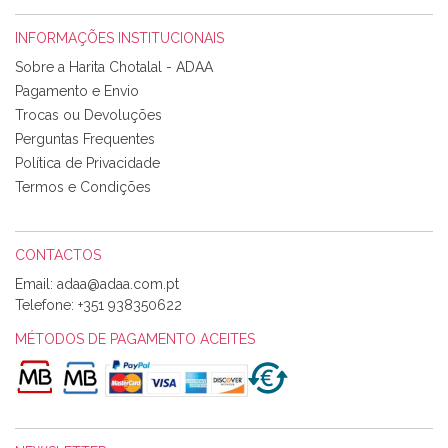
INFORMAÇÕES INSTITUCIONAIS
Rosa Medeiros
Sobre a Harita Chotalal - ADAA
Tudo chegou em condições, pois os produtos vieram muito
Pagamento e Envio
bem acondicionados. Estou plenamente satisfeita com os
Trocas ou Devoluções
produtos adquiridos. Relativamente à bolsa, tem um tecido
Perguntas Frequentes
com um padrão e cores muito bonitas e a execução está
perfeitíssima. Futuramente penso voltar a comprar na vossa
Política de Privacidade
loja, têm excelentes artigos a um preço muito justo. A
Termos e Condições
expedição da encomenda foi muito rápida.
CONTACTOS
Email:
Alexandra Morais
Telefone:
+351 938350622
Olá boa Noite. Os meus tecidos chegaram hoje. Muito
obrigada pelo miminho que dá um jeitaço pras minhas linhas
MÉTODOS DE PAGAMENTO ACEITES
de bordar e não sei o que pões nos tecidos, mas que cheiram
maravilhosamente ... cheiram! :) Muito Obrigada.