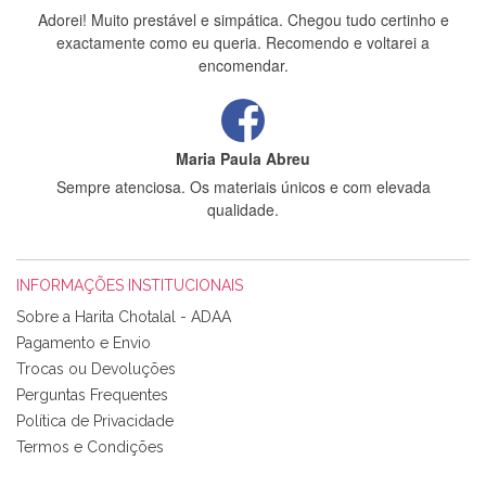
Adorei! Muito prestável e simpática. Chegou tudo certinho e
exactamente como eu queria. Recomendo e voltarei a
encomendar.
Maria Paula Abreu
Sempre atenciosa. Os materiais únicos e com elevada
qualidade.
INFORMAÇÕES INSTITUCIONAIS
Rosa Medeiros
Sobre a Harita Chotalal - ADAA
Tudo chegou em condições, pois os produtos vieram muito
Pagamento e Envio
bem acondicionados. Estou plenamente satisfeita com os
Trocas ou Devoluções
produtos adquiridos. Relativamente à bolsa, tem um tecido
Perguntas Frequentes
com um padrão e cores muito bonitas e a execução está
perfeitíssima. Futuramente penso voltar a comprar na vossa
Política de Privacidade
loja, têm excelentes artigos a um preço muito justo. A
Termos e Condições
expedição da encomenda foi muito rápida.