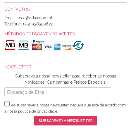
CONTACTOS
Email:
Alexandra Morais
Telefone:
+351 938350622
Olá boa Noite. Os meus tecidos chegaram hoje. Muito
obrigada pelo miminho que dá um jeitaço pras minhas linhas
MÉTODOS DE PAGAMENTO ACEITES
de bordar e não sei o que pões nos tecidos, mas que cheiram
maravilhosamente ... cheiram! :) Muito Obrigada.
NEWSLETTER
Ana Franco
Subscreva a nossa newsletter para receber as nossas
Harita a minha encomenda já chegou. :) Muito obrigada pela
Novidades, Campanhas e Preços Especiais!
rapidez no envio, pela qualidade dos materiais que me
enviaste e pela simpatia de sempre. :)
Ao subscrever a nossa newsletter, declara que está de acordo com
a nossa
política de privacidade
.
Catarina Amaro
SUBSCREVER A NEWSLETTER
5 estrelas. Gosto muito do serviço. A Harita Chotalal é muito
disponível e atenciosa. Os artigos chegam rápido.