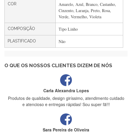
COR
Amarelo, Azul, Branco, Castanho,
Filipa Freire
Cinzento, Laranja, Preto, Rosa,
Rápido, atendimento 5*. Hoje chegará a segunda encomenda
Verde, Vermelho, Violeta
feita de muitas certamente❤️
COMPOSIÇÃO
Tipo Linho
PLASTIFICADO
Não
Maria Aldeano
Recebi a minha encomenda, rápida entrega e vinha muito
bem protegida para o transporte, muito obrigada , serviço 5
estrelas
O QUE OS NOSSOS CLIENTES DIZEM DE NÓS
Carla Alexandra Lopes
Produtos de qualidade, design giríssimo, atendimento cuidado
e atencioso e entregas rápidas! Sou super fã!!!
Sara Pereira de Oliveira